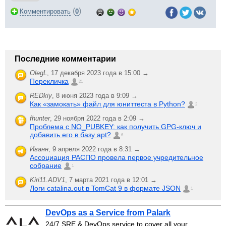
(
)
Комментировать
0
Последние комментарии
OlegL
,
17 декабря 2023 года в 15:00 →
Перекличка
21
REDkiy
,
8 июня 2023 года в 9:09 →
Как «замокать» файл для юниттеста в Python?
2
fhunter
,
29 ноября 2022 года в 2:09 →
Проблема с NO_PUBKEY: как получить GPG-ключ и
добавить его в базу apt?
6
Иванн
,
9 апреля 2022 года в 8:31 →
Ассоциация РАСПО провела первое учредительное
собрание
1
Kiri11.ADV1
,
7 марта 2021 года в 12:01 →
Логи catalina.out в TomCat 9 в формате JSON
1
DevOps as a Service from Palark
24/7 SRE & DevOps service to cover all your