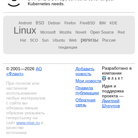
Kubernetes needs.
BSD
Android
Debian
Firefox
FreeBSD
IBM
KDE
Linux
Open Source
Microsoft
Mozilla
Novell
Red
релизы
Россия
Hat
SCO
Sun
Ubuntu
Web
тенденции
Разработано в
© 2001—2026
АО
Добавить
компании
«Флант»
новость
Мои новости
При полном или
Идея и
Правила
частичном
поддержка
публикации
использовании
проекта —
любых материалов
Обратная
Дмитрий
с сайта вы
связь
Шурупов
обязаны явным
образом указывать
гиперссылку на
сайт
www.nixp.ru
в
качестве
источника.