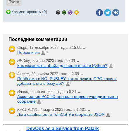
Пусто
(
)
Комментировать
0
Последние комментарии
OlegL
,
17 декабря 2023 года в 15:00 →
Перекличка
21
REDkiy
,
8 июня 2023 года в 9:09 →
Как «замокать» файл для юниттеста в Python?
2
fhunter
,
29 ноября 2022 года в 2:09 →
Проблема с NO_PUBKEY: как получить GPG-ключ и
добавить его в базу apt?
6
Иванн
,
9 апреля 2022 года в 8:31 →
Ассоциация РАСПО провела первое учредительное
собрание
1
Kiri11.ADV1
,
7 марта 2021 года в 12:01 →
Логи catalina.out в TomCat 9 в формате JSON
1
DevOps as a Service from Palark