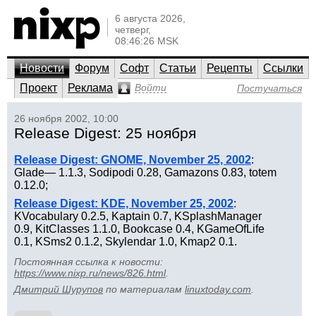
6 августа 2026,
четверг,
08:46:26 MSK
Новости
Форум
Софт
Статьи
Рецепты
Ссылки
Проект
Реклама
Войти
Постучаться
26 ноября 2002, 10:00
Release Digest: 25 ноября
Release Digest: GNOME, November 25, 2002
:
Glade— 1.1.3, Sodipodi 0.28, Gamazons 0.83, totem
0.12.0;
Release Digest: KDE, November 25, 2002
:
KVocabulary 0.2.5, Kaptain 0.7, KSplashManager
0.9, KitClasses 1.1.0, Bookcase 0.4, KGameOfLife
0.1, KSms2 0.1.2, Skylendar 1.0, Kmap2 0.1.
Постоянная ссылка к новости:
https://www.nixp.ru/news/826.html
.
Дмитрий Шурупов
по материалам
linuxtoday.com
.