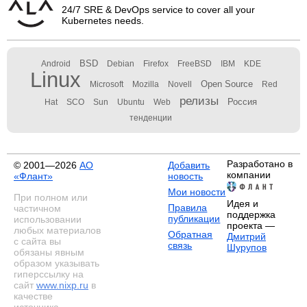
24/7 SRE & DevOps service to cover all your
Kubernetes needs.
BSD
Android
Debian
Firefox
FreeBSD
IBM
KDE
Linux
Open Source
Microsoft
Mozilla
Novell
Red
релизы
Россия
Hat
SCO
Sun
Ubuntu
Web
тенденции
Разработано в
© 2001—2026
АО
Добавить
компании
«Флант»
новость
Мои новости
При полном или
Идея и
Правила
частичном
поддержка
публикации
использовании
проекта —
любых материалов
Обратная
Дмитрий
с сайта вы
связь
Шурупов
обязаны явным
образом указывать
гиперссылку на
сайт
www.nixp.ru
в
качестве