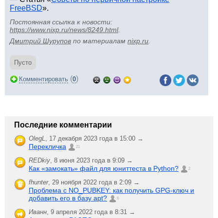
FreeBSD
».
Постоянная ссылка к новости:
https://www.nixp.ru/news/8249.html
.
Дмитрий Шурупов
по материалам
nixp.ru
.
Пусто
(
)
Комментировать
0
Последние комментарии
OlegL
,
17 декабря 2023 года в 15:00 →
Перекличка
21
REDkiy
,
8 июня 2023 года в 9:09 →
Как «замокать» файл для юниттеста в Python?
2
fhunter
,
29 ноября 2022 года в 2:09 →
Проблема с NO_PUBKEY: как получить GPG-ключ и
добавить его в базу apt?
6
Иванн
,
9 апреля 2022 года в 8:31 →