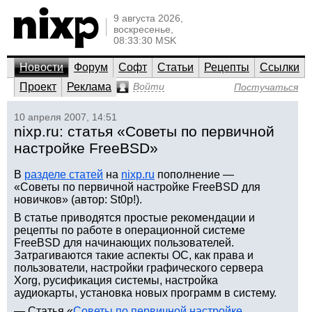
9 августа 2026,
воскресенье,
08:33:30 MSK
Новости
Форум
Софт
Статьи
Рецепты
Ссылки
Проект
Реклама
Войти
Постучаться
10 апреля 2007, 14:51
nixp.ru: статья «Советы по первичной
настройке FreeBSD»
В
разделе статей
на
nixp.ru
пополнение —
«Советы по первичной настройке FreeBSD для
новичков» (автор: St0p!).
В статье приводятся простые рекомендации и
рецепты по работе в операционной системе
FreeBSD для начинающих пользователей.
Затрагиваются такие аспекты ОС, как права и
пользователи, настройки графического сервера
Xorg, русификация системы, настройка
аудиокарты, установка новых программ в систему.
— Статья «
Советы по первичной настройке