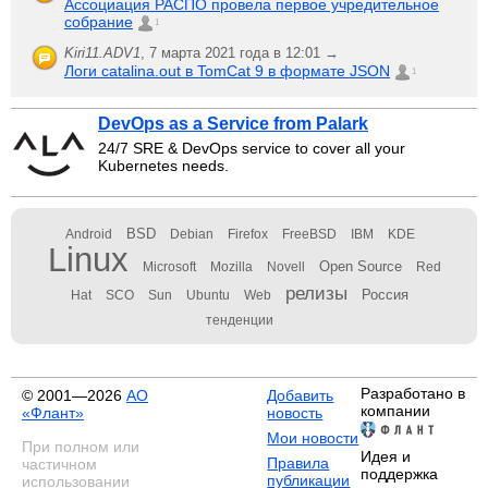
Ассоциация РАСПО провела первое учредительное
собрание
1
Kiri11.ADV1
,
7 марта 2021 года в 12:01 →
Логи catalina.out в TomCat 9 в формате JSON
1
DevOps as a Service from Palark
24/7 SRE & DevOps service to cover all your
Kubernetes needs.
BSD
Android
Debian
Firefox
FreeBSD
IBM
KDE
Linux
Open Source
Microsoft
Mozilla
Novell
Red
релизы
Россия
Hat
SCO
Sun
Ubuntu
Web
тенденции
Разработано в
© 2001—2026
АО
Добавить
компании
«Флант»
новость
Мои новости
При полном или
Идея и
Правила
частичном
поддержка
публикации
использовании