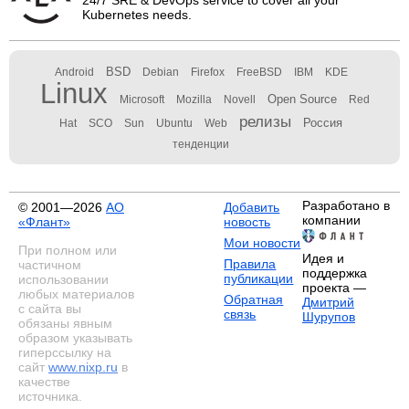
24/7 SRE & DevOps service to cover all your
Kubernetes needs.
BSD
Android
Debian
Firefox
FreeBSD
IBM
KDE
Linux
Open Source
Microsoft
Mozilla
Novell
Red
релизы
Россия
Hat
SCO
Sun
Ubuntu
Web
тенденции
Разработано в
© 2001—2026
АО
Добавить
компании
«Флант»
новость
Мои новости
При полном или
Идея и
Правила
частичном
поддержка
публикации
использовании
проекта —
любых материалов
Обратная
Дмитрий
с сайта вы
связь
Шурупов
обязаны явным
образом указывать
гиперссылку на
сайт
www.nixp.ru
в
качестве
источника.