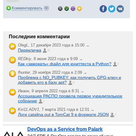
(
)
Комментировать
0
Последние комментарии
OlegL
,
17 декабря 2023 года в 15:00 →
Перекличка
21
REDkiy
,
8 июня 2023 года в 9:09 →
Как «замокать» файл для юниттеста в Python?
2
fhunter
,
29 ноября 2022 года в 2:09 →
Проблема с NO_PUBKEY: как получить GPG-ключ и
добавить его в базу apt?
6
Иванн
,
9 апреля 2022 года в 8:31 →
Ассоциация РАСПО провела первое учредительное
собрание
1
Kiri11.ADV1
,
7 марта 2021 года в 12:01 →
Логи catalina.out в TomCat 9 в формате JSON
1
DevOps as a Service from Palark