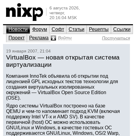
6 августа 2026,
четверг,
20:16:04 MSK
Новости
Форум
Софт
Статьи
Рецепты
Ссылки
Проект
Реклама
Войти
Постучаться
19 января 2007, 21:04
VirtualBox — новая открытая система
виртуализации
Компания InnoTek объявила об открытии под
лицензией GPL исходных текстов технологии для
создания виртуальных изолированных
окружений — VirtualBox Open Source Edition
(OSE).
Ядро системы VirtualBox построено на базе
QEMU и чем-то напоминает подход KVM (включая
поддержку Intel VT-x и AMD SV). В качестве
первичной (host) ОС можно использовать
GNU/Linux и Windows, в качестве гостевых ОС
поддерживаются GNU/Linux, Windows, OS/2 Warp,