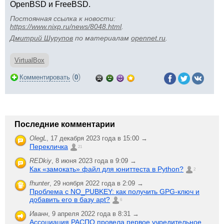
OpenBSD и FreeBSD.
Постоянная ссылка к новости:
https://www.nixp.ru/news/8048.html
.
Дмитрий Шурупов
по материалам
opennet.ru
.
VirtualBox
(
)
Комментировать
0
Последние комментарии
OlegL
,
17 декабря 2023 года в 15:00 →
Перекличка
21
REDkiy
,
8 июня 2023 года в 9:09 →
Как «замокать» файл для юниттеста в Python?
2
fhunter
,
29 ноября 2022 года в 2:09 →
Проблема с NO_PUBKEY: как получить GPG-ключ и
добавить его в базу apt?
6
Иванн
,
9 апреля 2022 года в 8:31 →
Ассоциация РАСПО провела первое учредительное