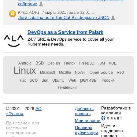
собрание
1
Kiri11.ADV1
,
7 марта 2021 года в 12:01 →
Логи catalina.out в TomCat 9 в формате JSON
1
DevOps as a Service from Palark
24/7 SRE & DevOps service to cover all your
Kubernetes needs.
BSD
Android
Debian
Firefox
FreeBSD
IBM
KDE
Linux
Open Source
Microsoft
Mozilla
Novell
Red
релизы
Россия
Hat
SCO
Sun
Ubuntu
Web
тенденции
Разработано в
© 2001—2026
АО
Добавить
компании
«Флант»
новость
Мои новости
При полном или
Идея и
Правила
частичном
поддержка
публикации
использовании
проекта —