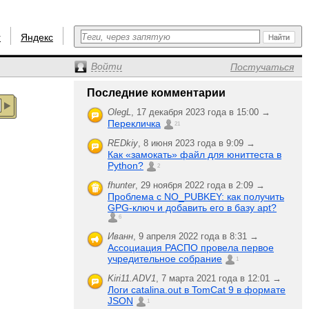
r
Яндекс
Войти
Постучаться
Последние комментарии
OlegL
,
17 декабря 2023 года в 15:00 →
Перекличка
21
REDkiy
,
8 июня 2023 года в 9:09 →
Как «замокать» файл для юниттеста в
Python?
2
fhunter
,
29 ноября 2022 года в 2:09 →
Проблема с NO_PUBKEY: как получить
GPG-ключ и добавить его в базу apt?
6
Иванн
,
9 апреля 2022 года в 8:31 →
Ассоциация РАСПО провела первое
учредительное собрание
1
Kiri11.ADV1
,
7 марта 2021 года в 12:01 →
Логи catalina.out в TomCat 9 в формате
JSON
1