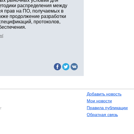
ных рыночных условий для
методики распределения между
я прав на ПО, получаемых в
также продолжение разработки
спецификаций, протоколов,
беспечения.
ml
.
Добавить новость
Мои новости
Правила публикации
т
Обратная связь