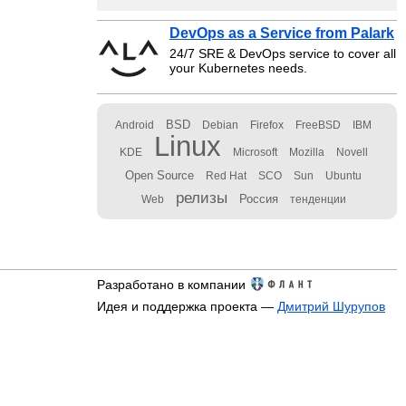
DevOps as a Service from Palark
24/7 SRE & DevOps service to cover all
your Kubernetes needs.
BSD
Android
Debian
Firefox
FreeBSD
IBM
Linux
KDE
Microsoft
Mozilla
Novell
Open Source
Red Hat
SCO
Sun
Ubuntu
релизы
Россия
Web
тенденции
Разработано в компании
Идея и поддержка проекта —
Дмитрий Шурупов