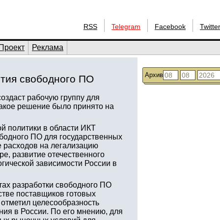
RSS
Telegram
Facebook
Twitte
Проект
Реклама
Архив
тия свободного ПО
оздаст рабочую группу для
Такое решение было принято на
ой политики в области ИКТ
бодного ПО для государственных
 расходов на легализацию
ре, развитие отечественного
огической зависимости России в
ктах разработки свободного ПО
стве поставщиков готовых
 отметил целесообразность
ия в России. По его мнению, для