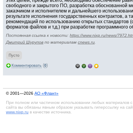
этих целей, прежде всего, необходимо обеспечение рав
свободного и закрытого ПО, разработка обоснованной 
заказчиком и исполнителем и дальнейшего использовани
результате исполнения государственных контрактов, а 
рекомендаций по использованию открытых стандартов (
форматов файлов и т.д.) при разработке программного о
Постоянная ссылка к новости:
https://www.nixp.ru/news/7972.ht
Дмитрий Шурупов
по материалам
cnews.ru
.
Пусто
(
)
Комментировать
0
© 2001—2026
АО «Флант»
При полном или частичном использовании любых материалов с
сайта вы обязаны явным образом указывать гиперссылку на сай
www.nixp.ru
в качестве источника.