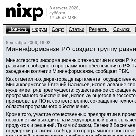
8 августа 2026,
суббота,
17:45:47 MSK
Новости
Форум
Софт
Статьи
Рецепты
Ссылки
9 декабря 2006, 18:02
Мининформсвязи РФ создаст группу разви
Министерство информационных технологий и связи РФ с
развития свободного программного обеспечения в РФ. 
заседании коллегии Мининформсвязи, сообщает РБК.
Как отметил и.о. директора департамента государственн
Мининформсвязи Евгений Васильев, использование сво
нужд имеет ряд преимуществ: существенное сокращение
программного обеспечения, использующегося в госсекто
производства ПО и, соответственно, сокращение технол
области программного обеспечения.
Кроме того, участие отечественных предприятий в прое
позволяет им выходить на международный рынок в каче
продуктов и решений. Таким образом, Евгений Васильев
поддержки развития свободного программного обеспечен