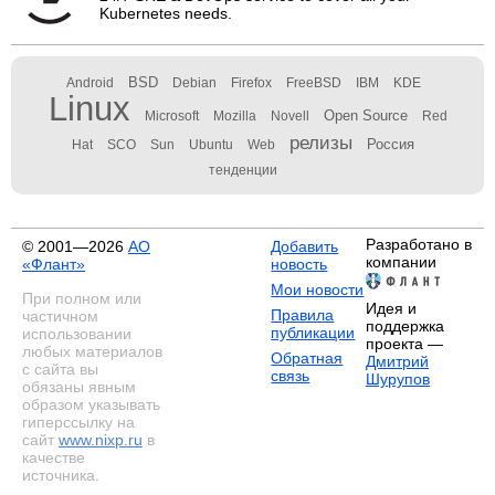
Kubernetes needs.
BSD
Android
Debian
Firefox
FreeBSD
IBM
KDE
Linux
Open Source
Microsoft
Mozilla
Novell
Red
релизы
Россия
Hat
SCO
Sun
Ubuntu
Web
тенденции
Разработано в
© 2001—2026
АО
Добавить
компании
«Флант»
новость
Мои новости
При полном или
Идея и
Правила
частичном
поддержка
публикации
использовании
проекта —
любых материалов
Обратная
Дмитрий
с сайта вы
связь
Шурупов
обязаны явным
образом указывать
гиперссылку на
сайт
www.nixp.ru
в
качестве
источника.