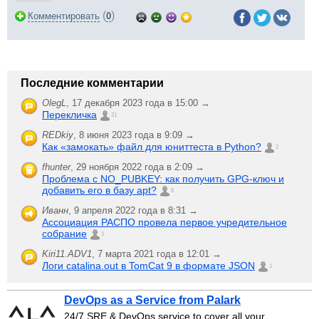
(
)
Комментировать
0
Последние комментарии
OlegL
,
17 декабря 2023 года в 15:00 →
Перекличка
21
REDkiy
,
8 июня 2023 года в 9:09 →
Как «замокать» файл для юниттеста в Python?
2
fhunter
,
29 ноября 2022 года в 2:09 →
Проблема с NO_PUBKEY: как получить GPG-ключ и
добавить его в базу apt?
6
Иванн
,
9 апреля 2022 года в 8:31 →
Ассоциация РАСПО провела первое учредительное
собрание
1
Kiri11.ADV1
,
7 марта 2021 года в 12:01 →
Логи catalina.out в TomCat 9 в формате JSON
1
DevOps as a Service from Palark
24/7 SRE & DevOps service to cover all your