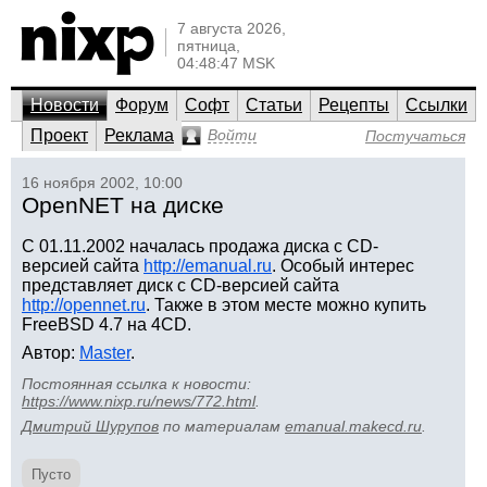
7 августа 2026,
пятница,
04:48:47 MSK
Новости
Форум
Софт
Статьи
Рецепты
Ссылки
Проект
Реклама
Войти
Постучаться
16 ноября 2002, 10:00
OpenNET на диске
С 01.11.2002 началась продажа диска с CD-
версией сайта
http://emanual.ru
. Особый интерес
представляет диск с CD-версией сайта
http://opennet.ru
. Также в этом месте можно купить
FreeBSD 4.7 на 4CD.
Автор:
Master
.
Постоянная ссылка к новости:
https://www.nixp.ru/news/772.html
.
Дмитрий Шурупов
по материалам
emanual.makecd.ru
.
Пусто