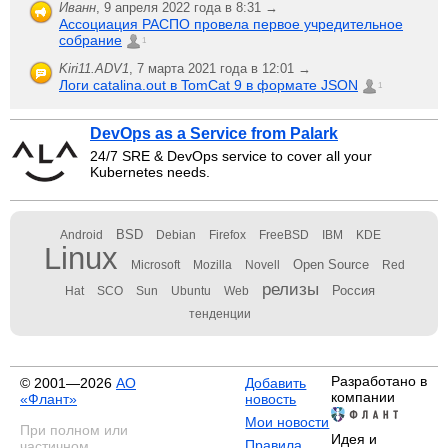
Иванн
,
9 апреля 2022 года в 8:31 →
Ассоциация РАСПО провела первое учредительное
собрание
1
Kiri11.ADV1
,
7 марта 2021 года в 12:01 →
Логи catalina.out в TomCat 9 в формате JSON
1
DevOps as a Service from Palark
24/7 SRE & DevOps service to cover all your
Kubernetes needs.
BSD
Android
Debian
Firefox
FreeBSD
IBM
KDE
Linux
Open Source
Microsoft
Mozilla
Novell
Red
релизы
Россия
Hat
SCO
Sun
Ubuntu
Web
тенденции
Разработано в
© 2001—2026
АО
Добавить
компании
«Флант»
новость
Мои новости
При полном или
Идея и
Правила
частичном