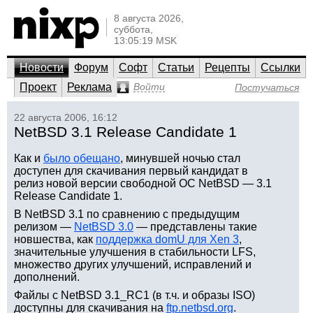
8 августа 2026,
суббота,
13:05:19 MSK
Новости
Форум
Софт
Статьи
Рецепты
Ссылки
Проект
Реклама
Войти
Постучаться
22 августа 2006, 16:12
NetBSD 3.1 Release Candidate 1
Как и
было обещано
, минувшей ночью стал
доступен для скачивания первый кандидат в
релиз новой версии свободной ОС NetBSD — 3.1
Release Candidate 1.
В NetBSD 3.1 по сравнению с предыдущим
релизом —
NetBSD 3.0
— представлены такие
новшества, как
поддержка domU для Xen 3
,
значительные улучшения в стабильности LFS,
множество других улучшений, исправлений и
дополнений.
Файлы с NetBSD 3.1_RC1 (в т.ч. и образы ISO)
доступны для скачивания на
ftp.netbsd.org
.