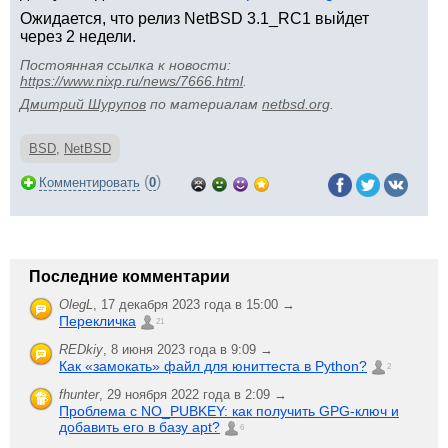
Ожидается, что релиз NetBSD 3.1_RC1 выйдет
через 2 недели.
Постоянная ссылка к новости:
https://www.nixp.ru/news/7666.html
.
Дмитрий Шурупов
по материалам
netbsd.org
.
BSD
,
NetBSD
(
)
Комментировать
0
Последние комментарии
OlegL
,
17 декабря 2023 года в 15:00 →
Перекличка
21
REDkiy
,
8 июня 2023 года в 9:09 →
Как «замокать» файл для юниттеста в Python?
2
fhunter
,
29 ноября 2022 года в 2:09 →
Проблема с NO_PUBKEY: как получить GPG-ключ и
добавить его в базу apt?
6