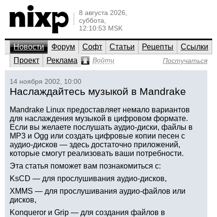
8 августа 2026,
суббота,
12:10:53 MSK
Новости
Форум
Софт
Статьи
Рецепты
Ссылки
Проект
Реклама
Войти
Постучаться
14 ноября 2002, 10:00
Наслаждайтесь музыкой в Mandrake
Mandrake Linux предоставляет немало вариантов
для наслаждения музыкой в цифровом формате.
Если вы желаете послушать аудио-диски, файлы в
MP3 и Ogg или создать цифровые копии песен с
аудио-дисков — здесь достаточно приложений,
которые смогут реализовать ваши потребности.
Эта статья поможет вам познакомиться с:
KsCD — для прослушивания аудио-дисков,
XMMS — для прослушивания аудио-файлов или
дисков,
Konqueror и Grip — для создания файлов в