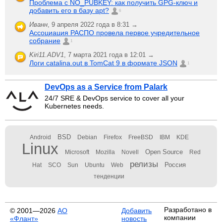
Проблема с NO_PUBKEY: как получить GPG-ключ и
добавить его в базу apt?
6
Иванн
,
9 апреля 2022 года в 8:31 →
Ассоциация РАСПО провела первое учредительное
собрание
1
Kiri11.ADV1
,
7 марта 2021 года в 12:01 →
Логи catalina.out в TomCat 9 в формате JSON
1
DevOps as a Service from Palark
24/7 SRE & DevOps service to cover all your
Kubernetes needs.
BSD
Android
Debian
Firefox
FreeBSD
IBM
KDE
Linux
Open Source
Microsoft
Mozilla
Novell
Red
релизы
Россия
Hat
SCO
Sun
Ubuntu
Web
тенденции
Разработано в
© 2001—2026
АО
Добавить
компании
«Флант»
новость