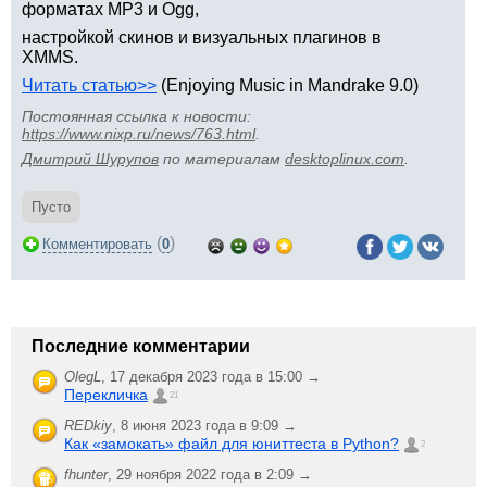
форматах MP3 и Ogg,
настройкой скинов и визуальных плагинов в
XMMS.
Читать статью>>
(Enjoying Music in Mandrake 9.0)
Постоянная ссылка к новости:
https://www.nixp.ru/news/763.html
.
Дмитрий Шурупов
по материалам
desktoplinux.com
.
Пусто
(
)
Комментировать
0
Последние комментарии
OlegL
,
17 декабря 2023 года в 15:00 →
Перекличка
21
REDkiy
,
8 июня 2023 года в 9:09 →
Как «замокать» файл для юниттеста в Python?
2
fhunter
,
29 ноября 2022 года в 2:09 →