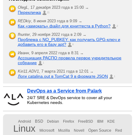
OlegL
,
17 декабря 2023 года в 15:00 →
Перекличка
21
REDkiy
,
8 июня 2023 года в 9:09 →
Как «замокать» файл для юниттеста в Python?
2
fhunter
,
29 ноября 2022 года в 2:09 →
Проблема с NO_PUBKEY: как получить GPG-ключ и
добавить его в базу apt?
6
Иванн
,
9 апреля 2022 года в 8:31 →
Ассоциация РАСПО провела первое учредительное
собрание
1
Kiri11.ADV1
,
7 марта 2021 года в 12:01 →
Логи catalina.out в TomCat 9 в формате JSON
1
DevOps as a Service from Palark
24/7 SRE & DevOps service to cover all your
Kubernetes needs.
BSD
Android
Debian
Firefox
FreeBSD
IBM
KDE
Linux
Open Source
Microsoft
Mozilla
Novell
Red