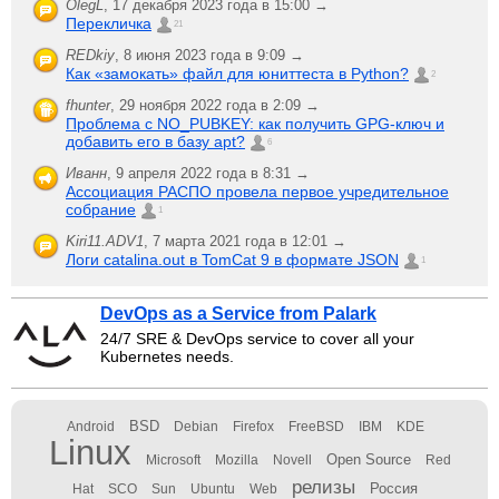
OlegL
,
17 декабря 2023 года в 15:00 →
Перекличка
21
REDkiy
,
8 июня 2023 года в 9:09 →
Как «замокать» файл для юниттеста в Python?
2
fhunter
,
29 ноября 2022 года в 2:09 →
Проблема с NO_PUBKEY: как получить GPG-ключ и
добавить его в базу apt?
6
Иванн
,
9 апреля 2022 года в 8:31 →
Ассоциация РАСПО провела первое учредительное
собрание
1
Kiri11.ADV1
,
7 марта 2021 года в 12:01 →
Логи catalina.out в TomCat 9 в формате JSON
1
DevOps as a Service from Palark
24/7 SRE & DevOps service to cover all your
Kubernetes needs.
BSD
Android
Debian
Firefox
FreeBSD
IBM
KDE
Linux
Open Source
Microsoft
Mozilla
Novell
Red
релизы
Россия
Hat
SCO
Sun
Ubuntu
Web