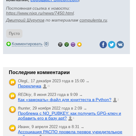
Постоянная ссылка к новости:
https://www.nixp.ru/news/7450.html
.
Дмитрий Шурупов
по материалам
compulenta.ru
.
Пусто
(
)
Комментировать
0
Последние комментарии
OlegL
,
17 декабря 2023 года в 15:00 →
Перекличка
21
REDkiy
,
8 июня 2023 года в 9:09 →
Как «замокать» файл для юниттеста в Python?
2
fhunter
,
29 ноября 2022 года в 2:09 →
Проблема с NO_PUBKEY: как получить GPG-ключ и
добавить его в базу apt?
6
Иванн
,
9 апреля 2022 года в 8:31 →
Ассоциация РАСПО провела первое учредительное