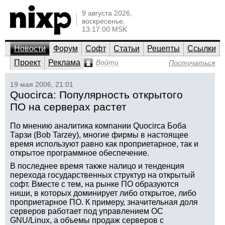
9 августа 2026,
воскресенье,
13:17:00 MSK
Новости
Форум
Софт
Статьи
Рецепты
Ссылки
Проект
Реклама
Войти
Постучаться
19 мая 2006, 21:01
Quocirca: Популярность открытого
ПО на серверах растет
По мнению аналитика компании Quocirca Боба
Тарзи (Bob Tarzey), многие фирмы в настоящее
время используют равно как проприетарное, так и
открытое программное обеспечение.
В последнее время также налицо и тенденция
перехода государственных структур на открытый
софт. Вместе с тем, на рынке ПО образуются
ниши, в которых доминирует либо открытое, либо
проприетарное ПО. К примеру, значительная доля
серверов работает под управлением ОС
GNU/Linux, а объемы продаж серверов с