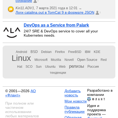
собрание
1
Kiri11.ADV1
,
7 марта 2021 года в 12:01 →
Логи catalina.out в TomCat 9 в формате JSON
1
DevOps as a Service from Palark
24/7 SRE & DevOps service to cover all your
Kubernetes needs.
BSD
Android
Debian
Firefox
FreeBSD
IBM
KDE
Linux
Open Source
Microsoft
Mozilla
Novell
Red
релизы
Россия
Hat
SCO
Sun
Ubuntu
Web
тенденции
Разработано в
© 2001—2026
АО
Добавить
компании
«Флант»
новость
Мои новости
При полном или
Идея и
Правила
частичном
поддержка
публикации
использовании
проекта —
любых материалов
Обратная