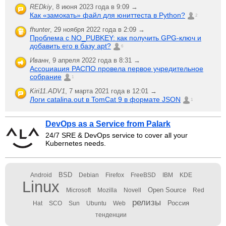
REDkiy
,
8 июня 2023 года в 9:09 →
Как «замокать» файл для юниттеста в Python?
2
fhunter
,
29 ноября 2022 года в 2:09 →
Проблема с NO_PUBKEY: как получить GPG-ключ и
добавить его в базу apt?
6
Иванн
,
9 апреля 2022 года в 8:31 →
Ассоциация РАСПО провела первое учредительное
собрание
1
Kiri11.ADV1
,
7 марта 2021 года в 12:01 →
Логи catalina.out в TomCat 9 в формате JSON
1
DevOps as a Service from Palark
24/7 SRE & DevOps service to cover all your
Kubernetes needs.
BSD
Android
Debian
Firefox
FreeBSD
IBM
KDE
Linux
Open Source
Microsoft
Mozilla
Novell
Red
релизы
Россия
Hat
SCO
Sun
Ubuntu
Web
тенденции