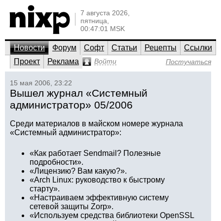
7 августа 2026,
пятница,
00:47:01 MSK
Новости
Форум
Софт
Статьи
Рецепты
Ссылки
Проект
Реклама
Войти
Постучаться
15 мая 2006, 23:22
Вышел журнал «Системный
администратор» 05/2006
Среди материалов в майском номере журнала
«Системный администратор»:
«Как работает Sendmail? Полезные
подробности».
«Лицензию? Вам какую?».
«Arch Linux: руководство к быстрому
старту».
«Настраиваем эффективную систему
сетевой защиты Zorp».
«Используем средства библиотеки OpenSSL