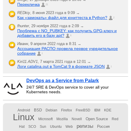
Перекличка
21
REDkiy
,
8 июня 2023 года в 9:09 →
Как «замокать» файл для юниттеста в Python?
2
fhunter
,
29 ноября 2022 года в 2:09 →
Проблема с NO_PUBKEY: как получить GPG-ключ и
добавить его в базу apt?
6
Иванн
,
9 апреля 2022 года в 8:31 →
Ассоциация РАСПО провела первое учредительное
собрание
1
Kiri11.ADV1
,
7 марта 2021 года в 12:01 →
Логи catalina.out в TomCat 9 в формате JSON
1
DevOps as a Service from Palark
24/7 SRE & DevOps service to cover all your
Kubernetes needs.
BSD
Android
Debian
Firefox
FreeBSD
IBM
KDE
Linux
Open Source
Microsoft
Mozilla
Novell
Red
релизы
Россия
Hat
SCO
Sun
Ubuntu
Web