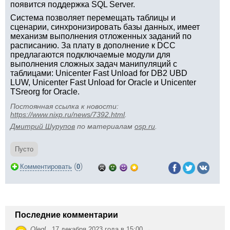
появится поддержка SQL Server.
Система позволяет перемещать таблицы и
сценарии, синхронизировать базы данных, имеет
механизм выполнения отложенных заданий по
расписанию. За плату в дополнение к DCC
предлагаются подключаемые модули для
выполнения сложных задач манипуляций с
таблицами: Unicenter Fast Unload for DB2 UBD
LUW, Unicenter Fast Unload for Oracle и Unicenter
TSreorg for Oracle.
Постоянная ссылка к новости:
https://www.nixp.ru/news/7392.html
.
Дмитрий Шурупов
по материалам
osp.ru
.
Пусто
(
)
Комментировать
0
Последние комментарии
OlegL
,
17 декабря 2023 года в 15:00 →