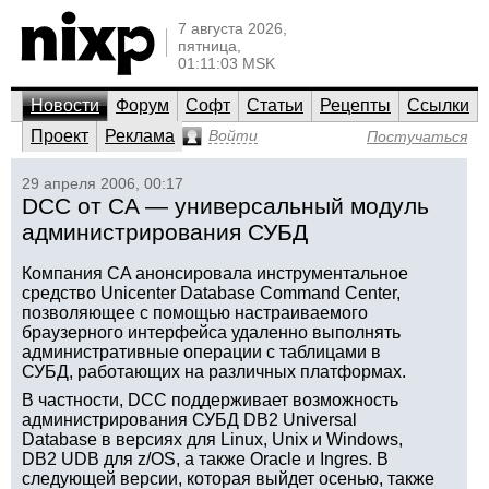
7 августа 2026,
пятница,
01:11:03 MSK
Новости
Форум
Софт
Статьи
Рецепты
Ссылки
Проект
Реклама
Войти
Постучаться
29 апреля 2006, 00:17
DCC от CA — универсальный модуль
администрирования СУБД
Компания CA анонсировала инструментальное
средство Unicenter Database Command Center,
позволяющее с помощью настраиваемого
браузерного интерфейса удаленно выполнять
административные операции с таблицами в
СУБД, работающих на различных платформах.
В частности, DCC поддерживает возможность
администрирования СУБД DB2 Universal
Database в версиях для Linux, Unix и Windows,
DB2 UDB для z/OS, а также Oracle и Ingres. В
следующей версии, которая выйдет осенью, также