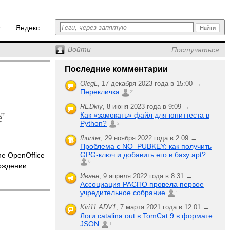
r
Яндекс
Войти
Постучаться
Последние комментарии
OlegL
,
17 декабря 2023 года в 15:00 →
Перекличка
21
REDkiy
,
8 июня 2023 года в 9:09 →
Как «замокать» файл для юниттеста в
Python?
2
fhunter
,
29 ноября 2022 года в 2:09 →
Проблема с NO_PUBKEY: как получить
GPG-ключ и добавить его в базу apt?
e OpenOffice
6
ождении
Иванн
,
9 апреля 2022 года в 8:31 →
Ассоциация РАСПО провела первое
учредительное собрание
1
Kiri11.ADV1
,
7 марта 2021 года в 12:01 →
Логи catalina.out в TomCat 9 в формате
JSON
1