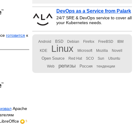
DevOps as a Service from Palark
24/7 SRE & DevOps service to cover all
your Kubernetes needs.
ice
готовится
к
BSD
Android
Debian
Firefox
FreeBSD
IBM
Linux
KDE
Microsoft
Mozilla
Novell
Open Source
Red Hat
SCO
Sun
Ubuntu
релизы
Россия
Web
тенденции
ризвал
Apache
вателям
LibreOffce
5