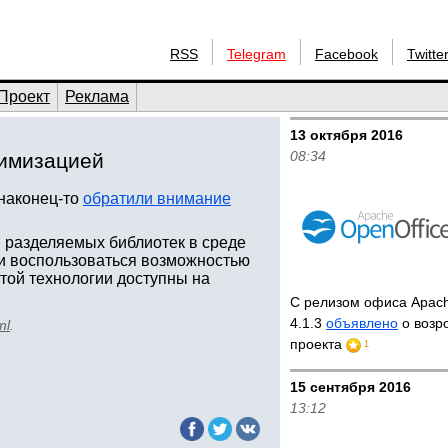
RSS
Telegram
Facebook
Twitte
Проект
Реклама
13 октября 2016
08:34
тимизацией
 наконец-то
обратили внимание
 разделяемых библиотек в среде
и воспользоваться возможностью
этой технологии доступны на
С релизом офиса Apach
4.1.3
объявлено
о возр
ml
.
проекта
1
15 сентября 2016
13:12