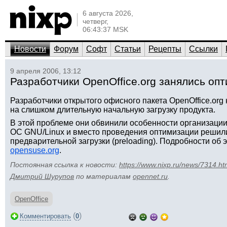
6 августа 2026,
четверг,
06:43:37 MSK
Новости
Форум
Софт
Статьи
Рецепты
Ссылки
9 апреля 2006, 13:12
Разработчики OpenOffice.org занялись оп
Разработчики открытого офисного пакета OpenOffice.org
на слишком длительную начальную загрузку продукта.
В этой проблеме они обвинили особенности организации
ОС GNU/Linux и вместо проведения оптимизации решил
предварительной загрузки (preloading). Подробности об 
opensuse.org
.
Постоянная ссылка к новости:
https://www.nixp.ru/news/7314.ht
Дмитрий Шурупов
по материалам
opennet.ru
.
OpenOffice
(
)
Комментировать
0