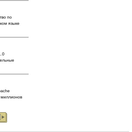
тво по
ском языке
1.0
тельные
pache
 миллионов