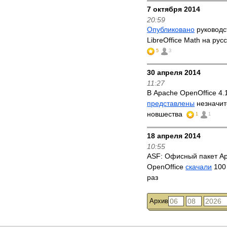
7 октября 2014
20:59
Опубликовано
руководс
LibreOffice Math на рус
5
3
30 апреля 2014
11:27
В Apache OpenOffice 4.
представлены
незначи
новшества
1
1
18 апреля 2014
10:55
ASF: Офисный пакет A
OpenOffice
скачали
100
раз
Архив