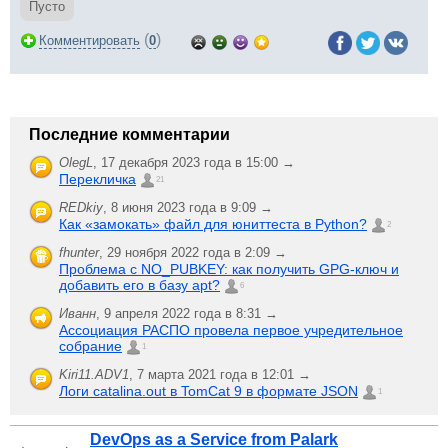
Пусто
(
)
Комментировать
0
Последние комментарии
OlegL
,
17 декабря 2023 года в 15:00 →
Перекличка
21
REDkiy
,
8 июня 2023 года в 9:09 →
Как «замокать» файл для юниттеста в Python?
2
fhunter
,
29 ноября 2022 года в 2:09 →
Проблема с NO_PUBKEY: как получить GPG-ключ и
добавить его в базу apt?
6
Иванн
,
9 апреля 2022 года в 8:31 →
Ассоциация РАСПО провела первое учредительное
собрание
1
Kiri11.ADV1
,
7 марта 2021 года в 12:01 →
Логи catalina.out в TomCat 9 в формате JSON
1
DevOps as a Service from Palark