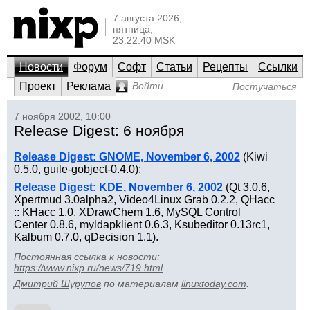
7 августа 2026,
пятница,
23:22:40 MSK
Новости
Форум
Софт
Статьи
Рецепты
Ссылки
Проект
Реклама
Войти
Постучаться
7 ноября 2002, 10:00
Release Digest: 6 ноября
Release Digest: GNOME, November 6, 2002
(Kiwi
0.5.0, guile-gobject-0.4.0);
Release Digest: KDE, November 6, 2002
(Qt 3.0.6,
Xpertmud 3.0alpha2, Video4Linux Grab 0.2.2, QHacc
:: KHacc 1.0, XDrawChem 1.6, MySQL Control
Center 0.8.6, myldapklient 0.6.3, Ksubeditor 0.13rc1,
Kalbum 0.7.0, qDecision 1.1).
Постоянная ссылка к новости:
https://www.nixp.ru/news/719.html
.
Дмитрий Шурупов
по материалам
linuxtoday.com
.