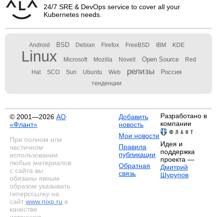
24/7 SRE & DevOps service to cover all your
Kubernetes needs.
BSD
Android
Debian
Firefox
FreeBSD
IBM
KDE
Linux
Open Source
Microsoft
Mozilla
Novell
Red
релизы
Россия
Hat
SCO
Sun
Ubuntu
Web
тенденции
Разработано в
© 2001—2026
АО
Добавить
компании
«Флант»
новость
Мои новости
При полном или
Идея и
Правила
частичном
поддержка
публикации
использовании
проекта —
любых материалов
Обратная
Дмитрий
с сайта вы
связь
Шурупов
обязаны явным
образом указывать
гиперссылку на
сайт
www.nixp.ru
в
качестве