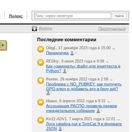
r
Яндекс
Войти
Постучаться
Последние комментарии
OlegL
,
17 декабря 2023 года в 15:00 →
Перекличка
21
REDkiy
,
8 июня 2023 года в 9:09 →
Как «замокать» файл для юниттеста в
Python?
2
fhunter
,
29 ноября 2022 года в 2:09 →
Проблема с NO_PUBKEY: как получить
GPG-ключ и добавить его в базу apt?
6
Иванн
,
9 апреля 2022 года в 8:31 →
Ассоциация РАСПО провела первое
учредительное собрание
1
Kiri11.ADV1
,
7 марта 2021 года в 12:01 →
Логи catalina.out в TomCat 9 в формате
JSON
1