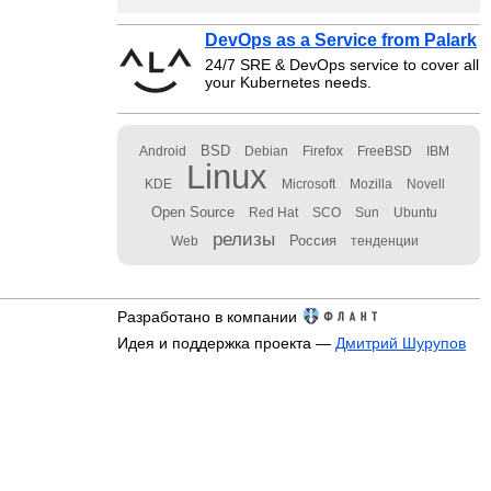
DevOps as a Service from Palark
24/7 SRE & DevOps service to cover all
your Kubernetes needs.
BSD
Android
Debian
Firefox
FreeBSD
IBM
Linux
KDE
Microsoft
Mozilla
Novell
Open Source
Red Hat
SCO
Sun
Ubuntu
релизы
Россия
Web
тенденции
Разработано в компании
Идея и поддержка проекта —
Дмитрий Шурупов