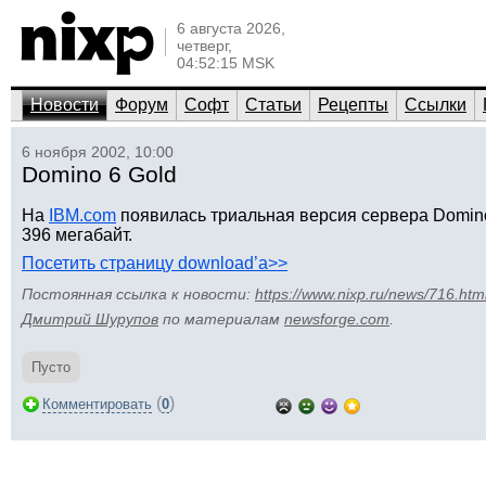
6 августа 2026,
четверг,
04:52:15 MSK
Новости
Форум
Софт
Статьи
Рецепты
Ссылки
6 ноября 2002, 10:00
Domino 6 Gold
На
IBM.com
появилась триальная версия сервера Domino
396 мегабайт.
Посетить страницу download’а>>
Постоянная ссылка к новости:
https://www.nixp.ru/news/716.htm
Дмитрий Шурупов
по материалам
newsforge.com
.
Пусто
(
)
Комментировать
0