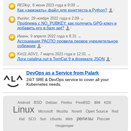
REDkiy
,
8 июня 2023 года в 9:09 →
Как «замокать» файл для юниттеста в Python?
2
fhunter
,
29 ноября 2022 года в 2:09 →
Проблема с NO_PUBKEY: как получить GPG-ключ и
добавить его в базу apt?
6
Иванн
,
9 апреля 2022 года в 8:31 →
Ассоциация РАСПО провела первое учредительное
собрание
1
Kiri11.ADV1
,
7 марта 2021 года в 12:01 →
Логи catalina.out в TomCat 9 в формате JSON
1
DevOps as a Service from Palark
24/7 SRE & DevOps service to cover all your
Kubernetes needs.
BSD
Android
Debian
Firefox
FreeBSD
IBM
KDE
Linux
Open Source
Microsoft
Mozilla
Novell
Red
релизы
Россия
Hat
SCO
Sun
Ubuntu
Web
тенденции