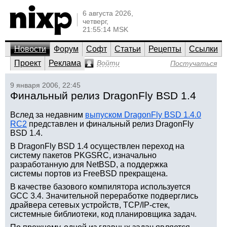
6 августа 2026,
четверг,
21:55:14 MSK
Новости
Форум
Софт
Статьи
Рецепты
Ссылки
Проект
Реклама
Войти
Постучаться
9 января 2006, 22:45
Финальный релиз DragonFly BSD 1.4
Вслед за недавним
выпуском DragonFly BSD 1.4.0
RC2
представлен и финальный релиз DragonFly
BSD 1.4.
В DragonFly BSD 1.4 осуществлен переход на
систему пакетов PKGSRC, изначально
разработанную для NetBSD, а поддержка
системы портов из FreeBSD прекращена.
В качестве базового компилятора используется
GCC 3.4. Значительной переработке подверглись
драйвера сетевых устройств, TCP/IP-стек,
системные библиотеки, код планировщика задач.