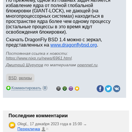
По прежнему, одной из главных задач является
избавление ядра от полной глобальной
блокировки (GIANT-LOCK), не дающей (на
многопроцессорных системах) находиться в
пространстве ядра более чем одному процессу
(остальные процессы в это время ждут
освобождения блокировки).
Скачать DragonFly BSD 1.4 можно с зеркал,
представленных на
www.dragonflybsd.org
.
Постоянная ссылка к новости:
https://www.nixp.ru/news/6961.html
.
Дмитрий Шурупов
по материалам
opennet.ru
.
BSD
,
релизы
(
)
Комментировать
0
Последние комментарии
OlegL
,
17 декабря 2023 года в 15:00 →
Перекличка
21