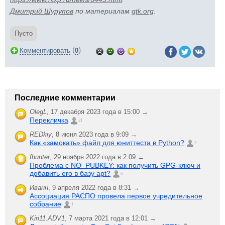
Дмитрий Шурупов
по материалам
gtk.org
.
Пусто
(
)
Комментировать
0
Последние комментарии
OlegL
,
17 декабря 2023 года в 15:00 →
Перекличка
21
REDkiy
,
8 июня 2023 года в 9:09 →
Как «замокать» файл для юниттеста в Python?
2
fhunter
,
29 ноября 2022 года в 2:09 →
Проблема с NO_PUBKEY: как получить GPG-ключ и
добавить его в базу apt?
6
Иванн
,
9 апреля 2022 года в 8:31 →
Ассоциация РАСПО провела первое учредительное
собрание
1
Kiri11.ADV1
,
7 марта 2021 года в 12:01 →