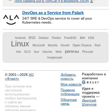
Логи catalina.out в TomCat 9 в формате JSON
1
DevOps as a Service from Palark
24/7 SRE & DevOps service to cover all your
Kubernetes needs.
BSD
Android
Debian
Firefox
FreeBSD
IBM
KDE
Linux
Open Source
Microsoft
Mozilla
Novell
Red
релизы
Россия
Hat
SCO
Sun
Ubuntu
Web
тенденции
Разработано в
© 2001—2026
АО
Добавить
компании
«Флант»
новость
Мои новости
При полном или
Идея и
Правила
частичном
поддержка
публикации
использовании
проекта —
любых материалов
Обратная
Дмитрий
с сайта вы
связь
Шурупов
обязаны явным
образом указывать