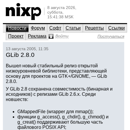
8 августа 2026,
суббота,
15:41:38 MSK
Новости
Форум
Софт
Статьи
Рецепты
Ссылки
Проект
Реклама
Войти
Постучаться
13 августа 2005, 11:35
GLib 2.8.0
Вышел новый стабильный релиз открытой
низкоуровневой библиотеки, представляющей
основу для проектов на GTK+/GNOME, — GLib
2.8.0.
У GLib 2.8 сохранена совместимость (бинарная и
исходников) с релизами GLib 2.6.x. Среди
новшеств:
GMappedFile (wrapper для mmap());
функции g_access(), g_chdir(), g_chmod() и
g_creat() поддерживают большую часть
файлового POSIX API;