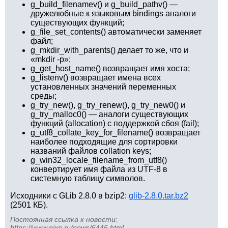
g_build_filenamev() и g_build_pathv() —
дружелюбные к языковым bindings аналоги
существующих функций;
g_file_set_contents() автоматически заменяет
файл;
g_mkdir_with_parents() делает то же, что и
«mkdir -p»;
g_get_host_name() возвращает имя хоста;
g_listenv() возвращает имена всех
установленных значений переменных
среды;
g_try_new(), g_try_renew(), g_try_new0() и
g_try_malloc0() — аналоги существующих
функций (allocation) с поддержкой сбоя (fail);
g_utf8_collate_key_for_filename() возвращает
наиболее подходящие для сортировки
названий файлов collation keys;
g_win32_locale_filename_from_utf8()
конвертирует имя файла из UTF-8 в
системную таблицу символов.
Исходники с GLib 2.8.0 в bzip2:
glib-2.8.0.tar.bz2
(2501 КБ).
Постоянная ссылка к новости:
https://www.nixp.ru/news/6445.html
.