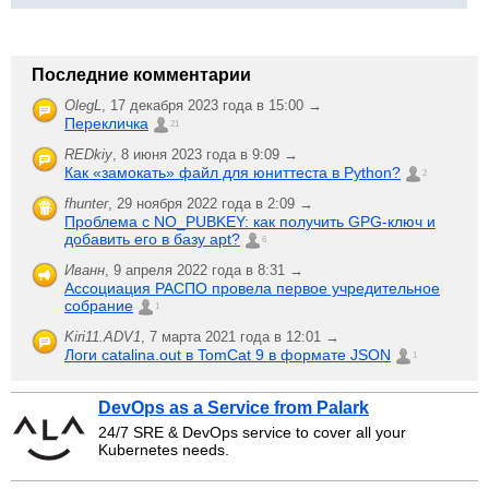
Последние комментарии
OlegL
,
17 декабря 2023 года в 15:00 →
Перекличка
21
REDkiy
,
8 июня 2023 года в 9:09 →
Как «замокать» файл для юниттеста в Python?
2
fhunter
,
29 ноября 2022 года в 2:09 →
Проблема с NO_PUBKEY: как получить GPG-ключ и
добавить его в базу apt?
6
Иванн
,
9 апреля 2022 года в 8:31 →
Ассоциация РАСПО провела первое учредительное
собрание
1
Kiri11.ADV1
,
7 марта 2021 года в 12:01 →
Логи catalina.out в TomCat 9 в формате JSON
1
DevOps as a Service from Palark
24/7 SRE & DevOps service to cover all your
Kubernetes needs.