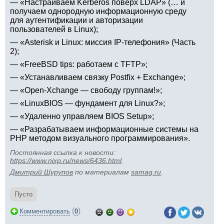
— «Настраиваем Kerberos поверх LDAP» (… и
получаем однородную информационную среду
для аутентификации и авторизации
пользователей в Linux);
— «Asterisk и Linux: миссия IP-телефония» (Часть
2);
— «FreeBSD tips: работаем с TFTP»;
— «Устанавливаем связку Postfix + Exchange»;
— «Open-Xchange — свободу группам!»;
— «LinuxBIOS — фундамент для Linux?»;
— «Удаленно управляем BIOS Setup»;
— «Разрабатываем информационные системы на
PHP методом визуального программирования».
Постоянная ссылка к новости:
https://www.nixp.ru/news/6436.html
.
Дмитрий Шурупов
по материалам
samag.ru
.
Пусто
(
)
Комментировать
0