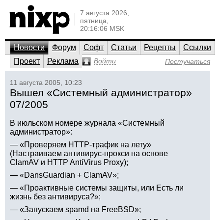
7 августа 2026,
пятница,
20:16:06 MSK
Новости
Форум
Софт
Статьи
Рецепты
Ссылки
Проект
Реклама
Войти
Постучаться
11 августа 2005, 10:23
Вышел «Системный администратор»
07/2005
В июльском номере журнала «Системный
администратор»:
— «Проверяем HTTP-трафик на лету»
(Настраиваем антивирус-прокси на основе
ClamAV и HTTP AntiVirus Proxy);
— «DansGuardian + ClamAV»;
— «Проактивные системы защиты, или Есть ли
жизнь без антивируса?»;
— «Запускаем spamd на FreeBSD»;