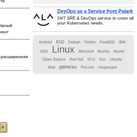
нта
DevOps as a Service from Palark
24/7 SRE & DevOps service to cover all
your Kubernetes needs.
ярный
иент
BSD
Android
Debian
Firefox
FreeBSD
IBM
Linux
KDE
Microsoft
Mozilla
Novell
расширенная
Open Source
Red Hat
SCO
Sun
Ubuntu
релизы
Россия
Web
тенденции