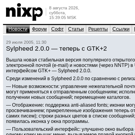
8 августа 2026,
суббота,
15:39:05 MSK
Новости
Форум
Софт
Статьи
Рецепты
Ссылки
29 июля 2005, 11:30
Sylpheed 2.0.0 — теперь с GTK+2
Вышла новая стабильная версия популярного открытого
электронной почтой (e-mail) и новостями (через NNTP) в
интерфейсом GTK+ — Sylpheed 2.0.0.
Среди изменений в Sylpheed 2.0.0 по сравнению с релиза
— Новые возможности: управление нежелательной почтой
могут применяться к отправленным сообщениям; испол
получении новых сообщений; перемещение каталогов.
— Отображение: поддержка anti-aliased fonts; иконки мог
просвечиванием; прикрепленные изображения теперь ото
самих писем); строки разных цветов в списке сообщений;
появилась иконка у окна программы.
— Пользовательский интерфейс: улучшено окно выбора 
одному клику мыши; меню, вызываемое правой кнопкой 