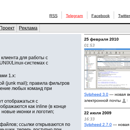
RSS
Telegram
Facebook
Twitte
Проект
Реклама
25 февраля 2010
01:53
 клиента для работы с
 UNIX/Linux-системах с
ми 1.x:
 (junk mail); правила фильтров
нение любых команд при
Sylpheed 3.0
— новая в
электронной почты
ут отображаться с
1
бражаются как inline (в конце
 новые иконки и логотип;
22 июля 2009
16:33
файлов; ссылки открываются по
Sylpheed 2.7.0
— новая
мышки, теперь доступно при