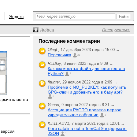
r
Яндекс
Войти
Постучаться
Последние комментарии
OlegL
,
17 декабря 2023 года в 15:00 →
Перекличка
21
REDkiy
,
8 июня 2023 года в 9:09 →
Как «замокать» файл для юниттеста в
Python?
2
fhunter
,
29 ноября 2022 года в 2:09 →
Проблема с NO_PUBKEY: как получить
GPG-ключ и добавить его в базу apt?
6
ерсия клиента
Иванн
,
9 апреля 2022 года в 8:31 →
Ассоциация РАСПО провела первое
учредительное собрание
1
Kiri11.ADV1
,
7 марта 2021 года в 12:01 →
Логи catalina.out в TomCat 9 в формате
 версия
JSON
1