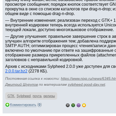
просмотре сообщения; порядок кнопок соответствует G
прокрутка в окне со списком каталогов при drag-n-drop;
общем виде с помощью drag-n-drop.
— Внутренние изменения: реализован переход с GTK+ 1.
внутренней кодировки теперь всегда используется Unico
текущей локали, доступно многоязыковое отображение.
— Другие улучшения: правильное завершение строк в ав
улучшен алгоритм отображения тем; добавлена поддерж
SMTP AUTH; оптимизирован процесс чтения/записи дан
включено по умолчанию при ответе на зашифрованные 
отображение размера прикрепленных файлов (attachment
заголовков с неправильной кодировкой.
Архив с исходниками Sylpheed 2.0.0 уже доступен для с
2.0.0.tar.bz2
(2278 КБ).
Постоянная ссылка к новости:
https://www.nixp.ru/news/6345.ht
Дмитрий Шурупов
по материалам
sylpheed.good-day.net
.
GTK
,
Sylpheed
,
почта
,
релизы
(
)
Комментировать
0