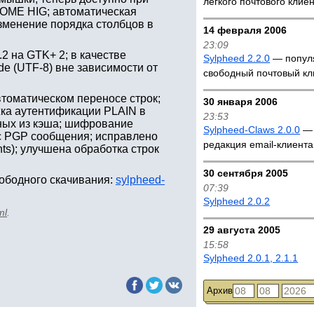
легкого почтового клие
NOME HIG; автоматическая
 изменение порядка столбцов в
14 февраля 2006
23:09
2 на GTK+ 2; в качестве
Sylpheed 2.2.0
— попул
de (UTF-8) вне зависимости от
свободный почтовый кл
томатическом переносе строк;
30 января 2006
ка аутентификации PLAIN в
23:53
ных из кэша; шифрование
Sylpheed-Claws 2.0.0
— 
с PGP сообщения; исправлено
редакция email-клиента
s); улучшена обработка строк
30 сентября 2005
вободного скачивания:
sylpheed-
07:39
Sylpheed 2.0.2
ml
.
29 августа 2005
15:58
Sylpheed 2.0.1, 2.1.1
Архив