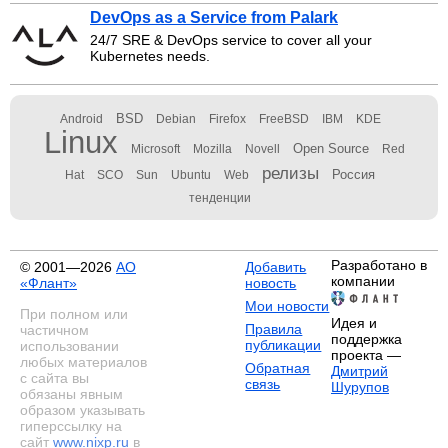
DevOps as a Service from Palark
24/7 SRE & DevOps service to cover all your
Kubernetes needs.
BSD
Android
Debian
Firefox
FreeBSD
IBM
KDE
Linux
Open Source
Microsoft
Mozilla
Novell
Red
релизы
Россия
Hat
SCO
Sun
Ubuntu
Web
тенденции
Разработано в
© 2001—2026
АО
Добавить
компании
«Флант»
новость
Мои новости
При полном или
Идея и
Правила
частичном
поддержка
публикации
использовании
проекта —
любых материалов
Обратная
Дмитрий
с сайта вы
связь
Шурупов
обязаны явным
образом указывать
гиперссылку на
сайт
www.nixp.ru
в