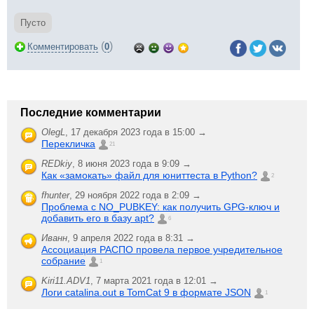
Пусто
(
)
Комментировать
0
Последние комментарии
OlegL
,
17 декабря 2023 года в 15:00 →
Перекличка
21
REDkiy
,
8 июня 2023 года в 9:09 →
Как «замокать» файл для юниттеста в Python?
2
fhunter
,
29 ноября 2022 года в 2:09 →
Проблема с NO_PUBKEY: как получить GPG-ключ и
добавить его в базу apt?
6
Иванн
,
9 апреля 2022 года в 8:31 →
Ассоциация РАСПО провела первое учредительное
собрание
1
Kiri11.ADV1
,
7 марта 2021 года в 12:01 →
Логи catalina.out в TomCat 9 в формате JSON
1