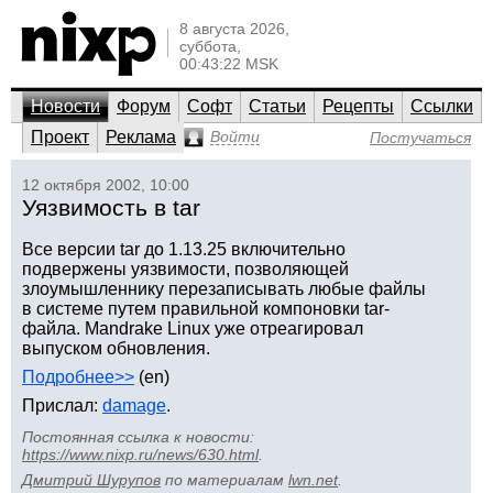
8 августа 2026,
суббота,
00:43:22 MSK
Новости
Форум
Софт
Статьи
Рецепты
Ссылки
Проект
Реклама
Войти
Постучаться
12 октября 2002, 10:00
Уязвимость в tar
Все версии tar до 1.13.25 включительно
подвержены уязвимости, позволяющей
злоумышленнику перезаписывать любые файлы
в системе путем правильной компоновки tar-
файла. Mandrake Linux уже отреагировал
выпуском обновления.
Подробнее>>
(en)
Прислал:
damage
.
Постоянная ссылка к новости:
https://www.nixp.ru/news/630.html
.
Дмитрий Шурупов
по материалам
lwn.net
.