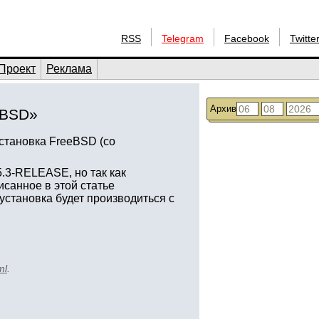
RSS
Telegram
Facebook
Twitte
Проект
Реклама
Архив
eBSD»
тановка FreeBSD (со
.3-RELEASE, но так как
исанное в этой статье
установка будет производиться с
ml
.