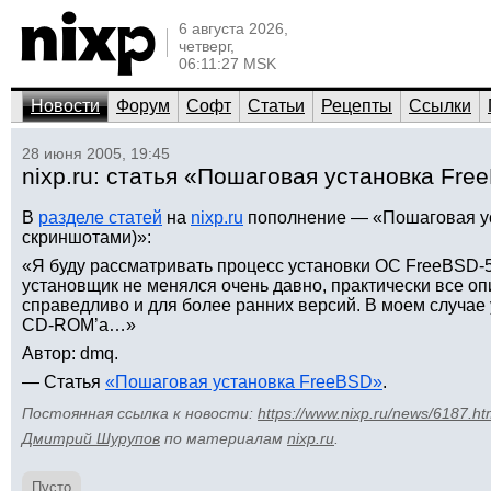
6 августа 2026,
четверг,
06:11:27 MSK
Новости
Форум
Софт
Статьи
Рецепты
Ссылки
28 июня 2005, 19:45
nixp.ru: статья «Пошаговая установка Fre
В
разделе статей
на
nixp.ru
пополнение — «Пошаговая ус
скриншотами)»:
«Я буду рассматривать процесс установки ОС FreeBSD-5
установщик не менялся очень давно, практически все оп
справедливо и для более ранних версий. В моем случае 
CD-ROM’а…»
Автор: dmq.
— Статья
«Пошаговая установка FreeBSD»
.
Постоянная ссылка к новости:
https://www.nixp.ru/news/6187.ht
Дмитрий Шурупов
по материалам
nixp.ru
.
Пусто