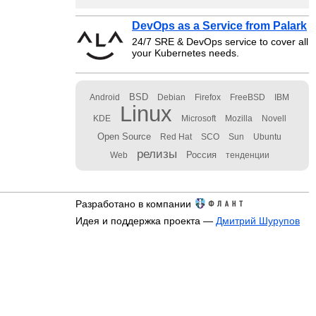
DevOps as a Service from Palark
24/7 SRE & DevOps service to cover all
your Kubernetes needs.
BSD
Android
Debian
Firefox
FreeBSD
IBM
Linux
KDE
Microsoft
Mozilla
Novell
Open Source
Red Hat
SCO
Sun
Ubuntu
релизы
Россия
Web
тенденции
Разработано в компании
Идея и поддержка проекта —
Дмитрий Шурупов