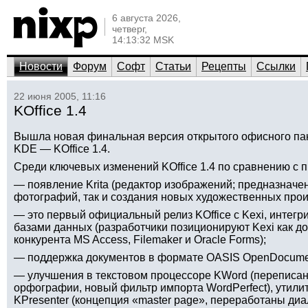
6 августа 2026,
четверг,
14:13:32 MSK
Новости
Форум
Софт
Статьи
Рецепты
Ссылки
22 июня 2005, 11:16
KOffice 1.4
Вышла новая финальная версия открытого офисного па
KDE — KOffice 1.4.
Среди ключевых изменений KOffice 1.4 по сравнению с 
— появление Krita (редактор изображений; предназначе
фотографий, так и создания новых художественных прои
— это первый официальный релиз KOffice с Kexi, интег
базами данных (разработчики позиционируют Kexi как д
конкурента MS Access, Filemaker и Oracle Forms);
— поддержка документов в формате OASIS OpenDocume
— улучшения в текстовом процессоре KWord (переписа
орфографии, новый фильтр импорта WordPerfect), утили
KPresenter (концепция «master page», переработаны диа