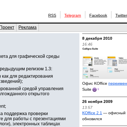
RSS
Telegram
Facebook
Twitte
Проект
Реклама
8 декабря 2010
16:46
кета для графической среды
предыдущим релизом 1.3:
н как для редактирования
зведений);
Офис KOffice
переимен
рированной средой управления
Suite
9
олгожданного открытого
26 ноября 2009
nt;
13:57
KOffice 2.1
— офисный 
на поддержка проверки
те для работы с презентациями
обновился
логи), электронных таблицах