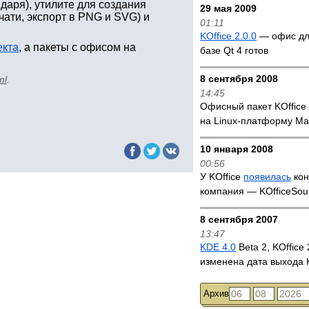
даря), утилите для создания
29 мая 2009
ати, экспорт в PNG и SVG) и
01:11
KOffice 2.0.0
— офис дл
екта
, а пакеты с офисом на
базе Qt 4 готов
8 сентября 2008
ml
.
14:45
Офисный пакет KOffic
на Linux-платформу M
10 января 2008
00:56
У KOffice
появилась
кон
компания — KOfficeSou
8 сентября 2007
13:47
KDE 4.0
Beta 2, KOffice 
изменена дата выхода
Архив