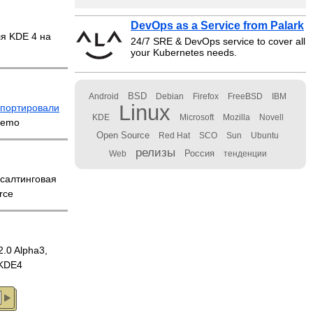
DevOps as a Service from Palark
я KDE 4 на
24/7 SRE & DevOps service to cover all
your Kubernetes needs.
BSD
Android
Debian
Firefox
FreeBSD
IBM
Linux
e
портировали
KDE
Microsoft
Mozilla
Novell
aemo
Open Source
Red Hat
SCO
Sun
Ubuntu
релизы
Россия
Web
тенденции
салтинговая
rce
2.0 Alpha3,
 KDE4