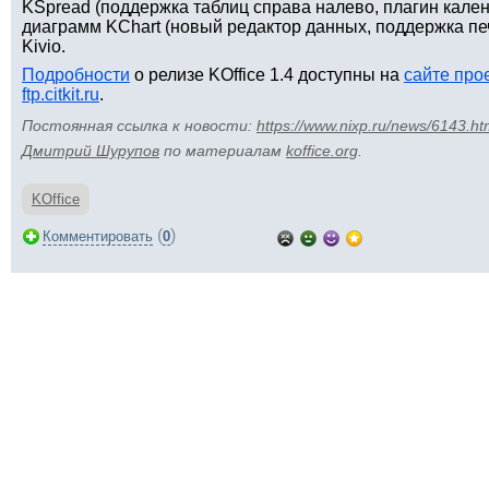
KSpread (поддержка таблиц справа налево, плагин кален
диаграмм KChart (новый редактор данных, поддержка печ
Kivio.
Подробности
о релизе KOffice 1.4 доступны на
сайте про
ftp.citkit.ru
.
Постоянная ссылка к новости:
https://www.nixp.ru/news/6143.ht
Дмитрий Шурупов
по материалам
koffice.org
.
KOffice
(
)
Комментировать
0