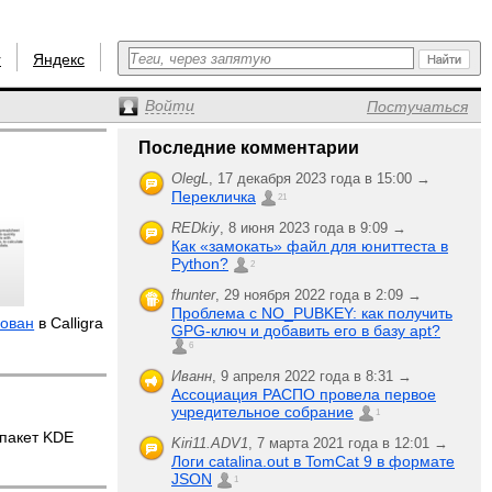
r
Яндекс
Войти
Постучаться
Последние комментарии
OlegL
,
17 декабря 2023 года в 15:00 →
Перекличка
21
REDkiy
,
8 июня 2023 года в 9:09 →
Как «замокать» файл для юниттеста в
Python?
2
fhunter
,
29 ноября 2022 года в 2:09 →
Проблема с NO_PUBKEY: как получить
ован
в Calligra
GPG-ключ и добавить его в базу apt?
6
Иванн
,
9 апреля 2022 года в 8:31 →
Ассоциация РАСПО провела первое
учредительное собрание
1
пакет KDE
Kiri11.ADV1
,
7 марта 2021 года в 12:01 →
Логи catalina.out в TomCat 9 в формате
JSON
1