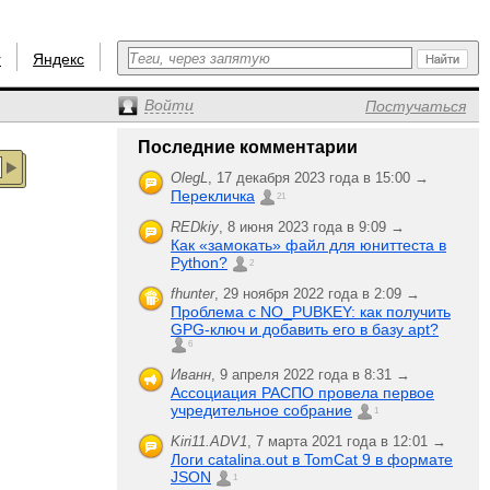
r
Яндекс
Войти
Постучаться
Последние комментарии
OlegL
,
17 декабря 2023 года в 15:00 →
Перекличка
21
REDkiy
,
8 июня 2023 года в 9:09 →
Как «замокать» файл для юниттеста в
Python?
2
fhunter
,
29 ноября 2022 года в 2:09 →
Проблема с NO_PUBKEY: как получить
GPG-ключ и добавить его в базу apt?
6
Иванн
,
9 апреля 2022 года в 8:31 →
Ассоциация РАСПО провела первое
учредительное собрание
1
Kiri11.ADV1
,
7 марта 2021 года в 12:01 →
Логи catalina.out в TomCat 9 в формате
JSON
1