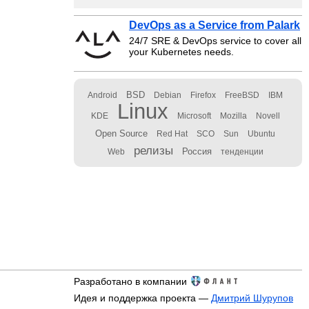
DevOps as a Service from Palark
24/7 SRE & DevOps service to cover all
your Kubernetes needs.
BSD
Android
Debian
Firefox
FreeBSD
IBM
Linux
KDE
Microsoft
Mozilla
Novell
Open Source
Red Hat
SCO
Sun
Ubuntu
релизы
Россия
Web
тенденции
Разработано в компании
Идея и поддержка проекта —
Дмитрий Шурупов