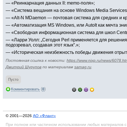
— «Реинкарнация данных II: memo-поля»;
— «Система вещания на основе Windows Media Services 9
— «Alt-N MDaemon — почтовая система для средних и кр
— «Автоматизация MS Windows, или AutoIt как мечта эни
— «Свободная информационная система для школ Centr
— «Ларри Уолл: „Сегодня Perl применяется для решения 
подозревал, создавая этот язык“.»;
— «Историческая неизбежность победы движения отрыто
Постоянная ссылка к новости:
https://www.nixp.ru/news/6078.ht
Дмитрий Шурупов
по материалам
samag.ru
.
Пусто
(
)
Комментировать
0
© 2001—2026
АО «Флант»
При полном или частичном использовании любых материалов с