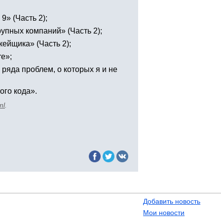
» (Часть 2);
упных компаний» (Часть 2);
кейщика» (Часть 2);
e»;
ряда проблем, о которых я и не
го кода».
ml
.
Добавить новость
Мои новости