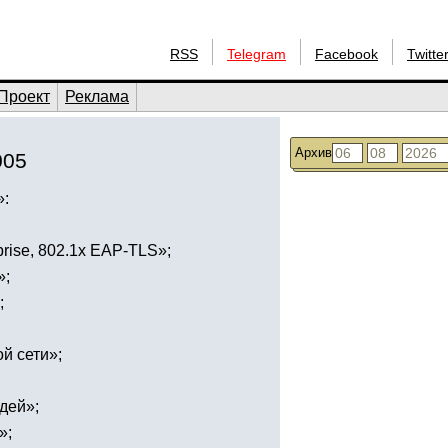
RSS
Telegram
Facebook
Twitte
Проект
Реклама
Архив
005
»:
ise, 802.1x EAP-TLS»;
»;
;
й сети»;
дей»;
»;