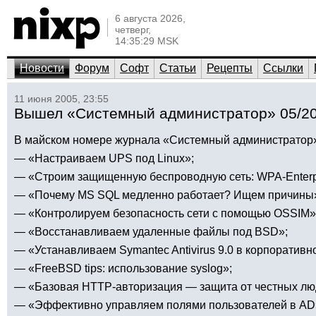
6 августа 2026,
четверг,
14:35:29 MSK
Новости
Форум
Софт
Статьи
Рецепты
Ссылки
11 июня 2005, 23:55
Вышел «Системный администратор» 05/2
В майском номере журнала «Системный администратор
— «Настраиваем UPS под Linux»;
— «Строим защищенную беспроводную сеть: WPA-Enterpr
— «Почему MS SQL медленно работает? Ищем причины
— «Контролируем безопасность сети с помощью OSSIM»
— «Восстанавливаем удаленные файлы под BSD»;
— «Устанавливаем Symantec Antivirus 9.0 в корпоративно
— «FreeBSD tips: использование syslog»;
— «Базовая HTTP-авторизация — защита от честных лю
— «Эффективно управляем полями пользователей в AD