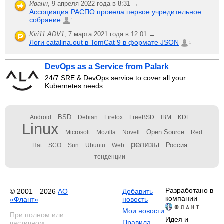
Иванн
,
9 апреля 2022 года в 8:31 →
Ассоциация РАСПО провела первое учредительное
собрание
1
Kiri11.ADV1
,
7 марта 2021 года в 12:01 →
Логи catalina.out в TomCat 9 в формате JSON
1
DevOps as a Service from Palark
24/7 SRE & DevOps service to cover all your
Kubernetes needs.
BSD
Android
Debian
Firefox
FreeBSD
IBM
KDE
Linux
Open Source
Microsoft
Mozilla
Novell
Red
релизы
Россия
Hat
SCO
Sun
Ubuntu
Web
тенденции
Разработано в
© 2001—2026
АО
Добавить
компании
«Флант»
новость
Мои новости
При полном или
Идея и
Правила
частичном