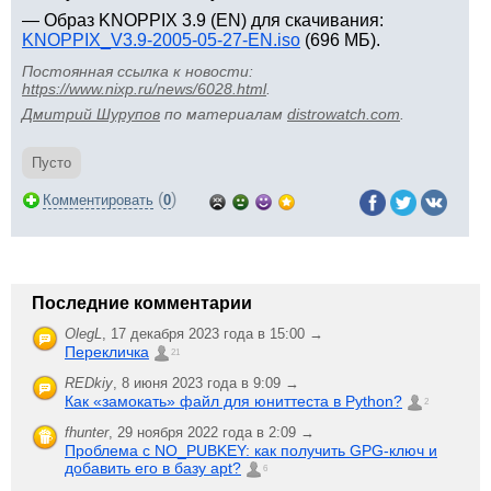
— Образ KNOPPIX 3.9 (EN) для скачивания:
KNOPPIX_V3.9-2005-05-27-EN.iso
(696 МБ).
Постоянная ссылка к новости:
https://www.nixp.ru/news/6028.html
.
Дмитрий Шурупов
по материалам
distrowatch.com
.
Пусто
(
)
Комментировать
0
Последние комментарии
OlegL
,
17 декабря 2023 года в 15:00 →
Перекличка
21
REDkiy
,
8 июня 2023 года в 9:09 →
Как «замокать» файл для юниттеста в Python?
2
fhunter
,
29 ноября 2022 года в 2:09 →
Проблема с NO_PUBKEY: как получить GPG-ключ и
добавить его в базу apt?
6