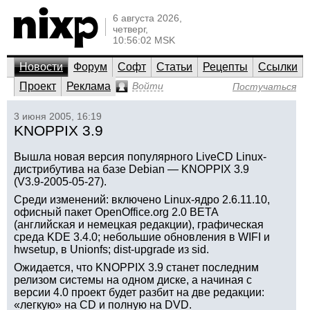
6 августа 2026,
четверг,
10:56:02 MSK
Новости
Форум
Софт
Статьи
Рецепты
Ссылки
Проект
Реклама
Войти
Постучаться
3 июня 2005, 16:19
KNOPPIX 3.9
Вышла новая версия популярного LiveCD Linux-
дистрибутива на базе Debian — KNOPPIX 3.9
(V3.9-2005-05-27).
Среди изменений: включено Linux-ядро 2.6.11.10,
офисный пакет OpenOffice.org 2.0 BETA
(английская и немецкая редакции), графическая
среда KDE 3.4.0; небольшие обновления в WIFI и
hwsetup, в Unionfs; dist-upgrade из sid.
Ожидается, что KNOPPIX 3.9 станет последним
релизом системы на одном диске, а начиная с
версии 4.0 проект будет разбит на две редакции:
«легкую» на CD и полную на DVD.