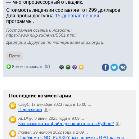
— многопроцессорный отладчик.
Стоимость лицензии составляет от 299 долларов.
Для пробы доступна
15-дневная версия
программы.
Постоянная ссылка к новости:
https://www.nixp.ru/news/5561.html
.
Дмитрий Шурупов
по материалам
linux.org.ru
.
Пусто
(
)
Комментировать
0
Последние комментарии
OlegL
,
17 декабря 2023 года в 15:00 →
Перекличка
21
REDkiy
,
8 июня 2023 года в 9:09 →
Как «замокать» файл для юниттеста в Python?
2
fhunter
,
29 ноября 2022 года в 2:09 →
Проблема с NO_PUBKEY: как получить GPG-ключ и