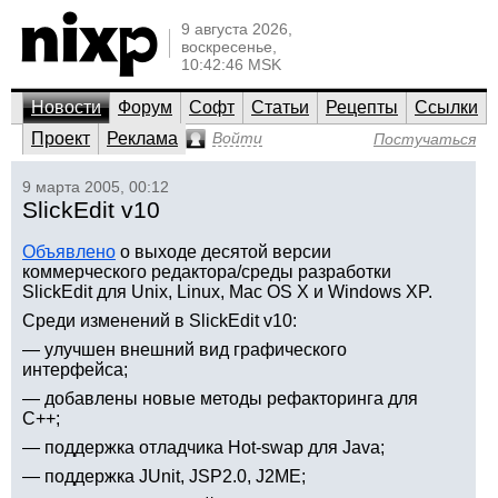
9 августа 2026,
воскресенье,
10:42:46 MSK
Новости
Форум
Софт
Статьи
Рецепты
Ссылки
Проект
Реклама
Войти
Постучаться
9 марта 2005, 00:12
SlickEdit v10
Объявлено
о выходe десятой версии
коммерческого редактора/среды разработки
SlickEdit для Unix, Linux, Mac OS X и Windows XP.
Среди изменений в SlickEdit v10:
— улучшен внешний вид графического
интерфейса;
— добавлены новые методы рефакторинга для
C++;
— поддержка отладчика Hot-swap для Java;
— поддержка JUnit, JSP2.0, J2ME;