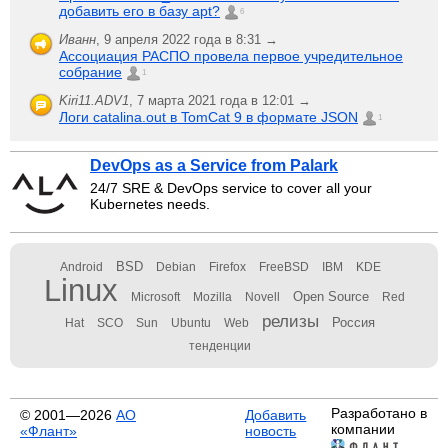
добавить его в базу apt?
6
Иванн
,
9 апреля 2022 года в 8:31 →
Ассоциация РАСПО провела первое учредительное
собрание
1
Kiri11.ADV1
,
7 марта 2021 года в 12:01 →
Логи catalina.out в TomCat 9 в формате JSON
1
DevOps as a Service from Palark
24/7 SRE & DevOps service to cover all your
Kubernetes needs.
BSD
Android
Debian
Firefox
FreeBSD
IBM
KDE
Linux
Open Source
Microsoft
Mozilla
Novell
Red
релизы
Россия
Hat
SCO
Sun
Ubuntu
Web
тенденции
Разработано в
© 2001—2026
АО
Добавить
компании
«Флант»
новость