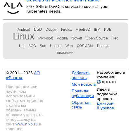
24/7 SRE & DevOps service to cover all your
Kubernetes needs.
BSD
Android
Debian
Firefox
FreeBSD
IBM
KDE
Linux
Open Source
Microsoft
Mozilla
Novell
Red
релизы
Россия
Hat
SCO
Sun
Ubuntu
Web
тенденции
Разработано в
© 2001—2026
АО
Добавить
компании
«Флант»
новость
Мои новости
При полном или
Идея и
Правила
частичном
поддержка
публикации
использовании
проекта —
любых материалов
Обратная
Дмитрий
с сайта вы
связь
Шурупов
обязаны явным
образом указывать
гиперссылку на
сайт
www.nixp.ru
в
качестве