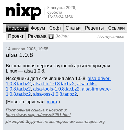
8 августа 2026,
суббота,
16:28:24 MSK
Новости
Форум
Софт
Статьи
Рецепты
Ссылки
Проект
Реклама
Войти
Постучаться
14 января 2005, 10:55
alsa 1.0.8
Вышла новая версия звуковой архитектуры для
Linux — alsa 1.0.8.
Исходники для скачивания alsa 1.0.8:
alsa-driver-
1.0.8.tar.bz2
,
alsa-lib-1.0.8.tar.bz2
,
alsa-utils-
1.0.8.tar.bz2
,
alsa-tools-1.0.8.tar.bz2
,
alsa-firmware-
1.0.8.tar.bz2
,
alsa-oss-1.0.8.tar.bz2
.
(Новость прислал:
mara
.)
Постоянная ссылка к новости:
https://www.nixp.ru/news/5251.html
.
Дмитрий Шурупов
по материалам
alsa-project.org
.