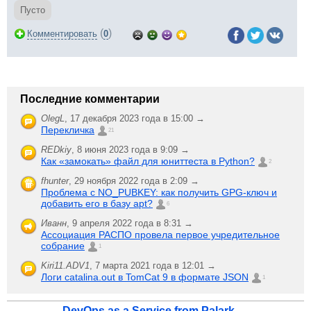
Пусто
(
)
Комментировать
0
Последние комментарии
OlegL
,
17 декабря 2023 года в 15:00 →
Перекличка
21
REDkiy
,
8 июня 2023 года в 9:09 →
Как «замокать» файл для юниттеста в Python?
2
fhunter
,
29 ноября 2022 года в 2:09 →
Проблема с NO_PUBKEY: как получить GPG-ключ и
добавить его в базу apt?
6
Иванн
,
9 апреля 2022 года в 8:31 →
Ассоциация РАСПО провела первое учредительное
собрание
1
Kiri11.ADV1
,
7 марта 2021 года в 12:01 →
Логи catalina.out в TomCat 9 в формате JSON
1
DevOps as a Service from Palark