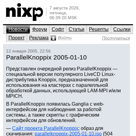
7 августа 2026,
пятница,
06:39:20 MSK
Новости
Форум
Софт
Статьи
Рецепты
Ссылки
Проект
Реклама
Войти
Постучаться
12 января 2005, 22:56
ParallelKnoppix 2005-01-10
Представлен очередной релиз ParallelKnoppix —
специальной версии популярного LiveCD Linux-
дистрибутива Knoppix, предназначенной для
использования на кластерах с паралелльной
обработкой данных, использующей LAM-MPI и/или
MPICH.
В ParallelKnoppix появилась Ganglia с web-
интерфейсом для наблюдения за работой
системы, а также скрипты с графическим
интерфейсом для обновлений.
—
Сайт проекта ParallelKnoppix
; образ для
скачивания:
parallelknoppix-2005-01-10.iso
(504