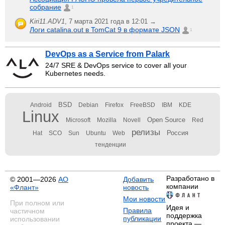
собрание
1
Kiri11.ADV1
,
7 марта 2021 года в 12:01 →
Логи catalina.out в TomCat 9 в формате JSON
1
DevOps as a Service from Palark
24/7 SRE & DevOps service to cover all your
Kubernetes needs.
BSD
Android
Debian
Firefox
FreeBSD
IBM
KDE
Linux
Open Source
Microsoft
Mozilla
Novell
Red
релизы
Россия
Hat
SCO
Sun
Ubuntu
Web
тенденции
Разработано в
© 2001—2026
АО
Добавить
компании
«Флант»
новость
Мои новости
При полном или
Идея и
Правила
частичном
поддержка
публикации
использовании
проекта —