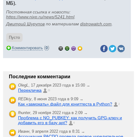
МБ).
Постоянная ссылка к новости:
https://www.nixp.ru/news/5241.html
.
Дмитрий Шурупов
по материалам
distrowatch.com
.
Пусто
(
)
Комментировать
0
Последние комментарии
OlegL
,
17 декабря 2023 года в 15:00 →
Перекличка
21
REDkiy
,
8 июня 2023 года в 9:09 →
Как «замокать» файл для юниттеста в Python?
2
fhunter
,
29 ноября 2022 года в 2:09 →
Проблема с NO_PUBKEY: как получить GPG-ключ и
добавить его в базу apt?
6
Иванн
,
9 апреля 2022 года в 8:31 →
Ассоциация РАСПО провела первое учредительное