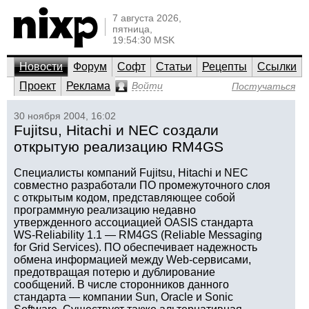
7 августа 2026,
пятница,
19:54:30 MSK
Новости
Форум
Софт
Статьи
Рецепты
Ссылки
Проект
Реклама
Войти
Постучаться
30 ноября 2004, 16:02
Fujitsu, Hitachi и NEC создали
открытую реализацию RM4GS
Специалисты компаний Fujitsu, Hitachi и NEC
совместно разработали ПО промежуточного слоя
с открытым кодом, представляющее собой
программную реализацию недавно
утвержденного ассоциацией OASIS стандарта
WS-Reliability 1.1 — RM4GS (Reliable Messaging
for Grid Services). ПО обеспечивает надежность
обмена информацией между Web-сервисами,
предотвращая потерю и дублирование
сообщений. В числе сторонников данного
стандарта — компании Sun, Oracle и Sonic