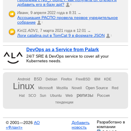
добавить его в базу apt?
6
Иванн
,
9 апреля 2022 года в 8:31 →
Ассоциация РАСПО провела первое учредительное
собрание
1
Kiri11.ADV1
,
7 марта 2021 года в 12:01 →
Логи catalina.out в TomCat 9 в формате JSON
1
DevOps as a Service from Palark
24/7 SRE & DevOps service to cover all your
Kubernetes needs.
BSD
Android
Debian
Firefox
FreeBSD
IBM
KDE
Linux
Open Source
Microsoft
Mozilla
Novell
Red
релизы
Россия
Hat
SCO
Sun
Ubuntu
Web
тенденции
Разработано в
© 2001—2026
АО
Добавить
компании
«Флант»
новость