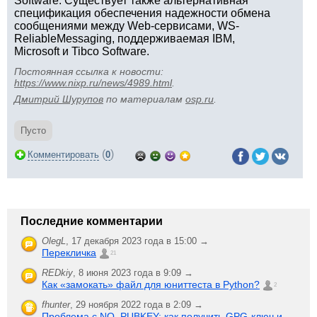
Software. Существует также альтернативная
спецификация обеспечения надежности обмена
сообщениями между Web-сервисами, WS-
ReliableMessaging, поддерживаемая IBM,
Microsoft и Tibco Software.
Постоянная ссылка к новости:
https://www.nixp.ru/news/4989.html
.
Дмитрий Шурупов
по материалам
osp.ru
.
Пусто
(
)
Комментировать
0
Последние комментарии
OlegL
,
17 декабря 2023 года в 15:00 →
Перекличка
21
REDkiy
,
8 июня 2023 года в 9:09 →
Как «замокать» файл для юниттеста в Python?
2
fhunter
,
29 ноября 2022 года в 2:09 →
Проблема с NO_PUBKEY: как получить GPG-ключ и