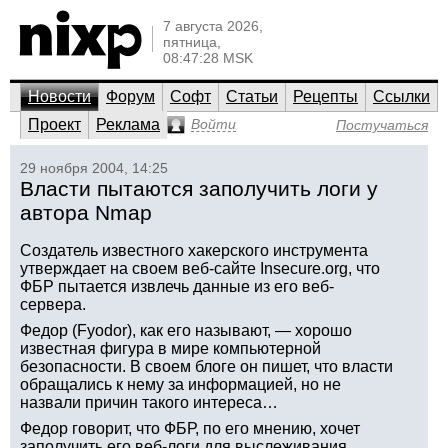
7 августа 2026,
пятница,
08:47:28 MSK
Новости
Форум
Софт
Статьи
Рецепты
Ссылки
Проект
Реклама
Войти
Постучаться
29 ноября 2004, 14:25
Власти пытаются заполучить логи у
автора Nmap
Создатель известного хакерского инструмента
утверждает на своем веб-сайте Insecure.org, что
ФБР пытается извлечь данные из его веб-
сервера.
Федор (Fyodor), как его называют, — хорошо
известная фигура в мире компьютерной
безопасности. В своем блоге он пишет, что власти
обращались к нему за информацией, но не
назвали причин такого интереса…
Федор говорит, что ФБР, по его мнению, хочет
заполучить его веб-логи для выслеживания