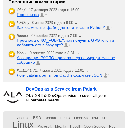
Последние комментарии
OlegL
,
17 декабря 2023 года в 15:00 →
Перекличка
21
REDkiy
,
8 июня 2023 года в 9:09 →
Как «замокать» файл для юниттеста в Python?
2
fhunter
,
29 ноября 2022 года в 2:09 →
Проблема с NO_PUBKEY: как получить GPG-ключ и
добавить его в базу apt?
6
Иванн
,
9 апреля 2022 года в 8:31 →
Ассоциация РАСПО провела первое учредительное
собрание
1
Kiri11.ADV1
,
7 марта 2021 года в 12:01 →
Логи catalina.out в TomCat 9 в формате JSON
1
DevOps as a Service from Palark
24/7 SRE & DevOps service to cover all your
Kubernetes needs.
BSD
Android
Debian
Firefox
FreeBSD
IBM
KDE
Linux
Open Source
Microsoft
Mozilla
Novell
Red