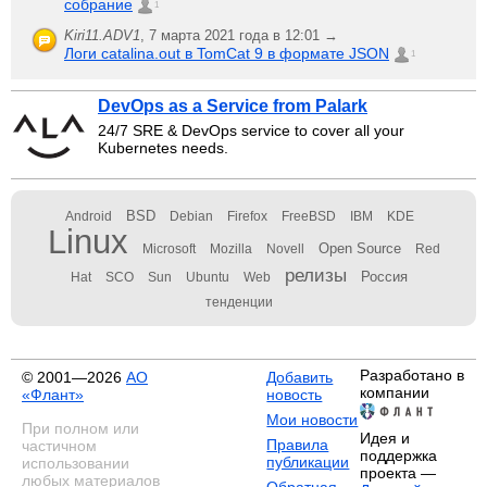
собрание
1
Kiri11.ADV1
,
7 марта 2021 года в 12:01 →
Логи catalina.out в TomCat 9 в формате JSON
1
DevOps as a Service from Palark
24/7 SRE & DevOps service to cover all your
Kubernetes needs.
BSD
Android
Debian
Firefox
FreeBSD
IBM
KDE
Linux
Open Source
Microsoft
Mozilla
Novell
Red
релизы
Россия
Hat
SCO
Sun
Ubuntu
Web
тенденции
Разработано в
© 2001—2026
АО
Добавить
компании
«Флант»
новость
Мои новости
При полном или
Идея и
Правила
частичном
поддержка
публикации
использовании
проекта —
любых материалов