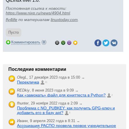
QiLinux live! 1.0.
Постоянная ссылка к новости:
https://www.nixp.ru/news/4904.html
.
fly4life
по материалам
linuxtoday.com
.
Пусто
(
)
Комментировать
0
Последние комментарии
OlegL
,
17 декабря 2023 года в 15:00 →
Перекличка
21
REDkiy
,
8 июня 2023 года в 9:09 →
Как «замокать» файл для юниттеста в Python?
2
fhunter
,
29 ноября 2022 года в 2:09 →
Проблема с NO_PUBKEY: как получить GPG-ключ и
добавить его в базу apt?
6
Иванн
,
9 апреля 2022 года в 8:31 →
Ассоциация РАСПО провела первое учредительное