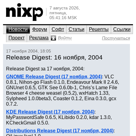
7 августа 2026,
пятница,
05:41:16 MSK
Новости
Форум
Софт
Статьи
Рецепты
Ссылки
Проект
Реклама
Войти
Постучаться
17 ноября 2004, 18:05
Release Digest: 16 ноября, 2004
Release Digest за 17 ноября, 2004:
GNOME Release Digest (17 ноября, 2004)
: VLC
0.8.1, Nihon-go Flash 0.1.0, Endeavour Mark II 2.4.6,
GNUnet 0.6.5, GTK See 0.6.0b-1, Chris’s Lame File
Browser 4 cheese weasel (0.5.2), wxHatch 1.33,
Sylpheed 1.0.0beta3, Coaster 0.1.2, Eina 0.3.0, gcx
0.7.2.
KDE Release Digest (17 ноября, 2004)
:
MyPasswordSafe 0.6.5, KLibido 0.2.0, kdar 1.3.0,
KCheckGmail 0.5.0.
Distributions Release Digest (17 ноября, 2004)
: