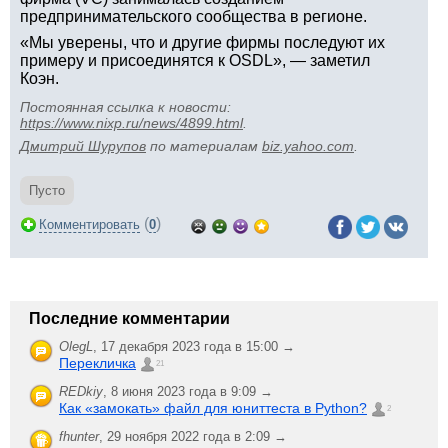
предпринимательского сообщества в регионе.
«Мы уверены, что и другие фирмы последуют их
примеру и присоединятся к OSDL», — заметил
Коэн.
Постоянная ссылка к новости:
https://www.nixp.ru/news/4899.html
.
Дмитрий Шурупов
по материалам
biz.yahoo.com
.
Пусто
(
)
Комментировать
0
Последние комментарии
OlegL
,
17 декабря 2023 года в 15:00 →
Перекличка
21
REDkiy
,
8 июня 2023 года в 9:09 →
Как «замокать» файл для юниттеста в Python?
2
fhunter
,
29 ноября 2022 года в 2:09 →