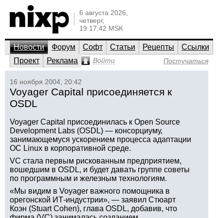
6 августа 2026,
четверг,
19:17:42 MSK
Новости
Форум
Софт
Статьи
Рецепты
Ссылки
Проект
Реклама
Войти
Постучаться
16 ноября 2004, 20:42
Voyager Capital присоединяется к
OSDL
Voyager Capital присоединилась к Open Source
Development Labs (OSDL) — консорциуму,
занимающемуся ускорением процесса адаптации
ОС Linux в корпоративной среде.
VC стала первым рискованным предприятием,
вошедшим в OSDL, и будет давать группе советы
по программным и железным технологиям.
«Мы видим в Voyager важного помощника в
орегонской ИТ-индустрии», — заявил Стюарт
Коэн (Stuart Cohen), глава OSDL, добавив, что
фирма (VC) занималась созданием