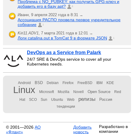
Проблема с NO_PUBKEY: как получить GPG-ключ и
добавить его в базу apt?
6
Иванн
,
9 апреля 2022 года в 8:31 →
Ассоциация РАСПО провела первое учредительное
собрание
1
Kiri11.ADV1
,
7 марта 2021 года в 12:01 →
Логи catalina.out в TomCat 9 в формате JSON
1
DevOps as a Service from Palark
24/7 SRE & DevOps service to cover all your
Kubernetes needs.
BSD
Android
Debian
Firefox
FreeBSD
IBM
KDE
Linux
Open Source
Microsoft
Mozilla
Novell
Red
релизы
Россия
Hat
SCO
Sun
Ubuntu
Web
тенденции
Разработано в
© 2001—2026
АО
Добавить
компании
«Флант»
новость