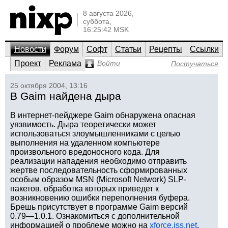
8 августа 2026,
суббота,
16:25:42 MSK
Новости
Форум
Софт
Статьи
Рецепты
Ссылки
Проект
Реклама
Войти
Постучаться
25 октября 2004, 13:16
В Gaim найдена дыра
В интернет-пейджере Gaim обнаружена опасная
уязвимость. Дыра теоретически может
использоваться злоумышленниками с целью
выполнения на удаленном компьютере
произвольного вредоносного кода. Для
реализации нападения необходимо отправить
жертве последовательность сформированных
особым образом MSN (Microsoft Network) SLP-
пакетов, обработка которых приведет к
возникновению ошибки переполнения буфера.
Брешь присутствует в программе Gaim версий
0.79—1.0.1. Ознакомиться с дополнительной
информацией о проблеме можно на
xforce.iss.net
.