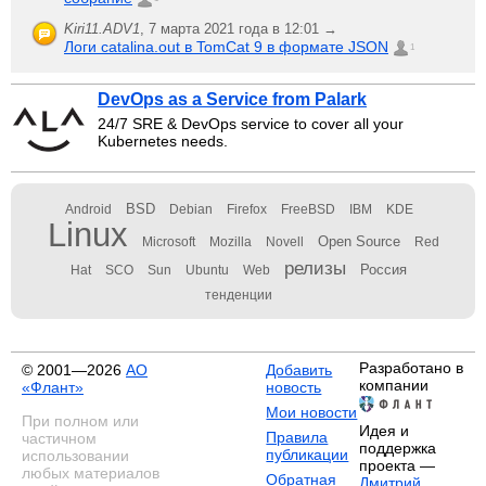
Kiri11.ADV1
,
7 марта 2021 года в 12:01 →
Логи catalina.out в TomCat 9 в формате JSON
1
DevOps as a Service from Palark
24/7 SRE & DevOps service to cover all your
Kubernetes needs.
BSD
Android
Debian
Firefox
FreeBSD
IBM
KDE
Linux
Open Source
Microsoft
Mozilla
Novell
Red
релизы
Россия
Hat
SCO
Sun
Ubuntu
Web
тенденции
Разработано в
© 2001—2026
АО
Добавить
компании
«Флант»
новость
Мои новости
При полном или
Идея и
Правила
частичном
поддержка
публикации
использовании
проекта —
любых материалов
Обратная
Дмитрий