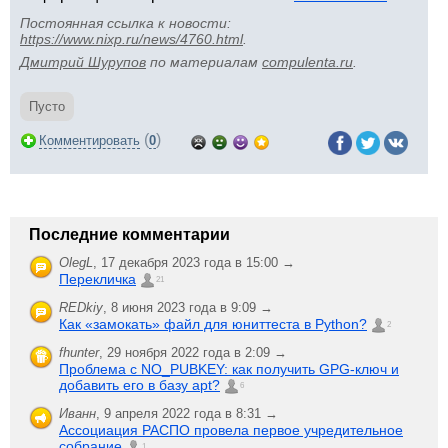
Постоянная ссылка к новости:
https://www.nixp.ru/news/4760.html
.
Дмитрий Шурупов
по материалам
compulenta.ru
.
Пусто
(
)
Комментировать
0
Последние комментарии
OlegL
,
17 декабря 2023 года в 15:00 →
Перекличка
21
REDkiy
,
8 июня 2023 года в 9:09 →
Как «замокать» файл для юниттеста в Python?
2
fhunter
,
29 ноября 2022 года в 2:09 →
Проблема с NO_PUBKEY: как получить GPG-ключ и
добавить его в базу apt?
6
Иванн
,
9 апреля 2022 года в 8:31 →
Ассоциация РАСПО провела первое учредительное
собрание
1