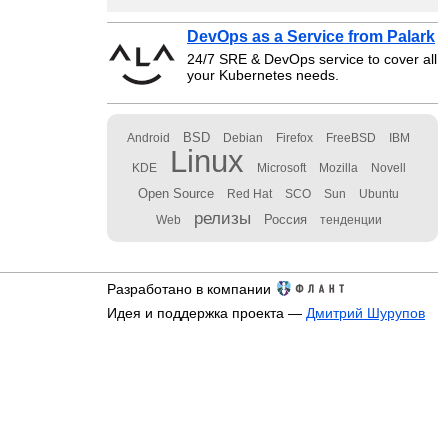
DevOps as a Service from Palark
24/7 SRE & DevOps service to cover all
your Kubernetes needs.
BSD
Android
Debian
Firefox
FreeBSD
IBM
Linux
KDE
Microsoft
Mozilla
Novell
Open Source
Red Hat
SCO
Sun
Ubuntu
релизы
Россия
Web
тенденции
Разработано в компании
Идея и поддержка проекта —
Дмитрий Шурупов