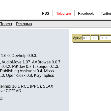
RSS
Telegram
Facebook
Twitte
Проект
Реклама
Архив
 1.6.0, Devhelp 0.9.3.
4, AudioMove 1.07, AABrowse 0.0.7,
.4.2, PiKdev 0.7.1, konjue 0.1.3,
 Publishing Assistant 0.4, Mixxx
 1.0, OpenKiosk 0.8, KSynaptics
kelinux 10.1 RC1 (PPC), SLAX
Live CD/DVD.
ml
.