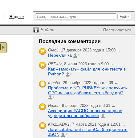
r
Яндекс
Войти
Постучаться
Последние комментарии
OlegL
,
17 декабря 2023 года в 15:00 →
Перекличка
21
REDkiy
,
8 июня 2023 года в 9:09 →
Как «замокать» файл для юниттеста в
Python?
2
fhunter
,
29 ноября 2022 года в 2:09 →
Проблема с NO_PUBKEY: как получить
GPG-ключ и добавить его в базу apt?
6
Иванн
,
9 апреля 2022 года в 8:31 →
Ассоциация РАСПО провела первое
учредительное собрание
1
Kiri11.ADV1
,
7 марта 2021 года в 12:01 →
Логи catalina.out в TomCat 9 в формате
JSON
1