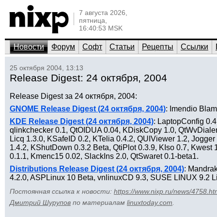
7 августа 2026,
пятница,
16:40:53 MSK
Новости
Форум
Софт
Статьи
Рецепты
Ссылки
25 октября 2004, 13:13
Release Digest: 24 октября, 2004
Release Digest за 24 октября, 2004:
GNOME Release Digest (24 октября, 2004)
: Imendio Blam
KDE Release Digest (24 октября, 2004)
: LaptopConfig 0.
qlinkchecker 0.1, QtOIDUA 0.04, KDiskCopy 1.0, QtWvDialer 0
Licq 1.3.0, KSafeID 0.2, KTelia 0.4.2, QUIViewer 1.2, Jogger
1.4.2, KShutDown 0.3.2 Beta, QtiPlot 0.3.9, KIso 0.7, Kwest
0.1.1, Kmenc15 0.02, SlackIns 2.0, QtSwaret 0.1-beta1.
Distributions Release Digest (24 октября, 2004)
: Mandra
4.2.0, ASPLinux 10 Beta, vnlinuxCD 9.3, SUSE LINUX 9.2 
Постоянная ссылка к новости:
https://www.nixp.ru/news/4758.ht
Дмитрий Шурупов
по материалам
linuxtoday.com
.