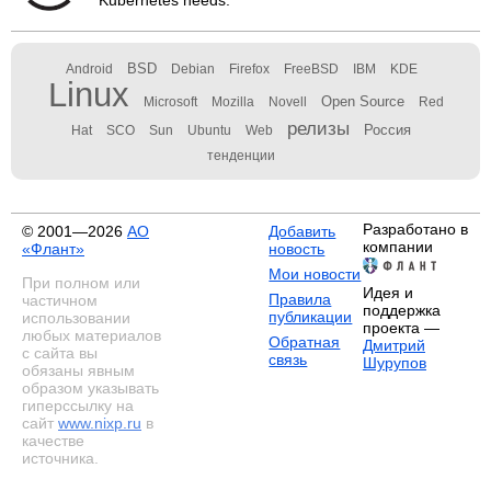
Kubernetes needs.
BSD
Android
Debian
Firefox
FreeBSD
IBM
KDE
Linux
Open Source
Microsoft
Mozilla
Novell
Red
релизы
Россия
Hat
SCO
Sun
Ubuntu
Web
тенденции
Разработано в
© 2001—2026
АО
Добавить
компании
«Флант»
новость
Мои новости
При полном или
Идея и
Правила
частичном
поддержка
публикации
использовании
проекта —
любых материалов
Обратная
Дмитрий
с сайта вы
связь
Шурупов
обязаны явным
образом указывать
гиперссылку на
сайт
www.nixp.ru
в
качестве
источника.