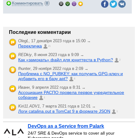
(
)
Комментировать
0
Последние комментарии
OlegL
,
17 декабря 2023 года в 15:00 →
Перекличка
21
REDkiy
,
8 июня 2023 года в 9:09 →
Как «замокать» файл для юниттеста в Python?
2
fhunter
,
29 ноября 2022 года в 2:09 →
Проблема с NO_PUBKEY: как получить GPG-ключ и
добавить его в базу apt?
6
Иванн
,
9 апреля 2022 года в 8:31 →
Ассоциация РАСПО провела первое учредительное
собрание
1
Kiri11.ADV1
,
7 марта 2021 года в 12:01 →
Логи catalina.out в TomCat 9 в формате JSON
1
DevOps as a Service from Palark
24/7 SRE & DevOps service to cover all your