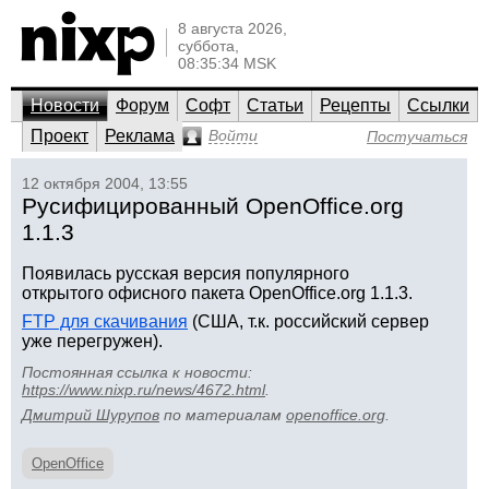
8 августа 2026,
суббота,
08:35:34 MSK
Новости
Форум
Софт
Статьи
Рецепты
Ссылки
Проект
Реклама
Войти
Постучаться
12 октября 2004, 13:55
Русифицированный OpenOffice.org
1.1.3
Появилась русская версия популярного
открытого офисного пакета OpenOffice.org 1.1.3.
FTP для скачивания
(США, т.к. российский сервер
уже перегружен).
Постоянная ссылка к новости:
https://www.nixp.ru/news/4672.html
.
Дмитрий Шурупов
по материалам
openoffice.org
.
OpenOffice