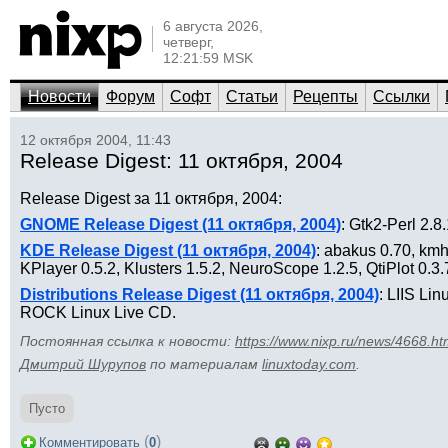
6 августа 2026,
четверг,
12:21:59 MSK
Новости
Форум
Софт
Статьи
Рецепты
Ссылки
12 октября 2004, 11:43
Release Digest: 11 октября, 2004
Release Digest за 11 октября, 2004:
GNOME Release Digest (11 октября, 2004)
: Gtk2-Perl 2.
KDE Release Digest (11 октября, 2004)
: abakus 0.70, kmh
KPlayer 0.5.2, Klusters 1.5.2, NeuroScope 1.2.5, QtiPlot 0.3
Distributions Release Digest (11 октября, 2004)
: LIIS Lin
ROCK Linux Live CD.
Постоянная ссылка к новости:
https://www.nixp.ru/news/4668.ht
Дмитрий Шурупов
по материалам
linuxtoday.com
.
Пусто
(
)
Комментировать
0