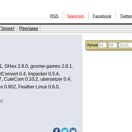
RSS
Telegram
Facebook
Twitte
Проект
Реклама
Архив
8.1, GHex 2.8.0, gnome-games 2.8.1.
tConvert 0.4, linpacker 0.5.4,
.7, CuteCom 0.10.2, ubersetzer 0.4.
ux 0.902, Feather Linux 0.6.0,
ml
.