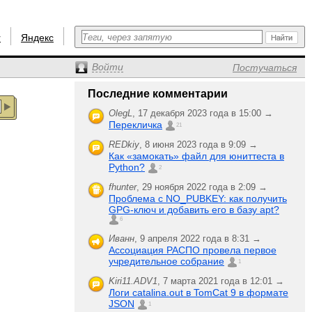
r
Яндекс
Войти
Постучаться
Последние комментарии
OlegL
,
17 декабря 2023 года в 15:00 →
Перекличка
21
REDkiy
,
8 июня 2023 года в 9:09 →
Как «замокать» файл для юниттеста в
Python?
2
fhunter
,
29 ноября 2022 года в 2:09 →
Проблема с NO_PUBKEY: как получить
GPG-ключ и добавить его в базу apt?
6
Иванн
,
9 апреля 2022 года в 8:31 →
Ассоциация РАСПО провела первое
учредительное собрание
1
Kiri11.ADV1
,
7 марта 2021 года в 12:01 →
Логи catalina.out в TomCat 9 в формате
JSON
1