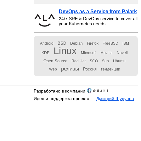
DevOps as a Service from Palark
24/7 SRE & DevOps service to cover all
your Kubernetes needs.
BSD
Android
Debian
Firefox
FreeBSD
IBM
Linux
KDE
Microsoft
Mozilla
Novell
Open Source
Red Hat
SCO
Sun
Ubuntu
релизы
Россия
Web
тенденции
Разработано в компании
Идея и поддержка проекта —
Дмитрий Шурупов