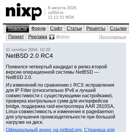
8 августа 2026,
суббота,
11:12:31 MSK
Новости
Форум
Софт
Статьи
Рецепты
Ссылки
Проект
Реклама
Войти
Постучаться
11 октября 2004, 10:20
NetBSD 2.0 RC4
Появился четвертый кандидат в релиз второй
версии операционной системы NetBSD —
NetBSD 2.0.
Из изменений по сравнению с RC3: исправления
для IP Filter (относительно IPv6 и лучшей
совместимости с существующими настройками),
проверка контрольных сумм для интерфейсов
bridge, поддержка raid-контроллера AAR 2810SA,
Linux-совместимость и изменения в pagedaemon
для улучшения проивзодительности при большой
нагрузке на диск.
Официальный анонс на netbsd.org
.
Страница для