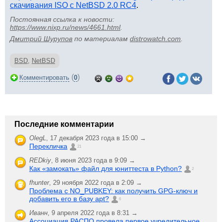
скачивания ISO с NetBSD 2.0 RC4
.
Постоянная ссылка к новости:
https://www.nixp.ru/news/4661.html
.
Дмитрий Шурупов
по материалам
distrowatch.com
.
BSD
,
NetBSD
(
)
Комментировать
0
Последние комментарии
OlegL
,
17 декабря 2023 года в 15:00 →
Перекличка
21
REDkiy
,
8 июня 2023 года в 9:09 →
Как «замокать» файл для юниттеста в Python?
2
fhunter
,
29 ноября 2022 года в 2:09 →
Проблема с NO_PUBKEY: как получить GPG-ключ и
добавить его в базу apt?
6
Иванн
,
9 апреля 2022 года в 8:31 →
Ассоциация РАСПО провела первое учредительное