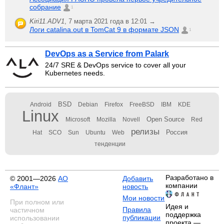
собрание
1
Kiri11.ADV1
,
7 марта 2021 года в 12:01 →
Логи catalina.out в TomCat 9 в формате JSON
1
DevOps as a Service from Palark
24/7 SRE & DevOps service to cover all your
Kubernetes needs.
BSD
Android
Debian
Firefox
FreeBSD
IBM
KDE
Linux
Open Source
Microsoft
Mozilla
Novell
Red
релизы
Россия
Hat
SCO
Sun
Ubuntu
Web
тенденции
Разработано в
© 2001—2026
АО
Добавить
компании
«Флант»
новость
Мои новости
При полном или
Идея и
Правила
частичном
поддержка
публикации
использовании
проекта —