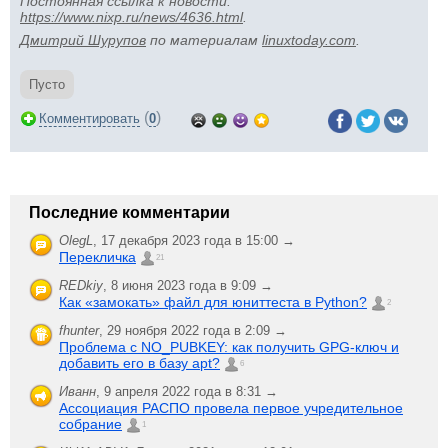
Постоянная ссылка к новости:
https://www.nixp.ru/news/4636.html
.
Дмитрий Шурупов
по материалам
linuxtoday.com
.
Пусто
(
)
Комментировать
0
Последние комментарии
OlegL
,
17 декабря 2023 года в 15:00 →
Перекличка
21
REDkiy
,
8 июня 2023 года в 9:09 →
Как «замокать» файл для юниттеста в Python?
2
fhunter
,
29 ноября 2022 года в 2:09 →
Проблема с NO_PUBKEY: как получить GPG-ключ и
добавить его в базу apt?
6
Иванн
,
9 апреля 2022 года в 8:31 →
Ассоциация РАСПО провела первое учредительное
собрание
1