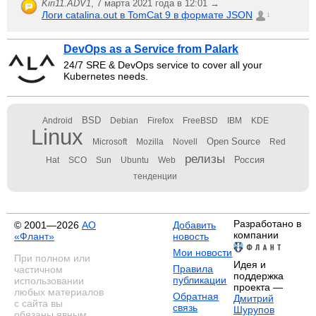
Kiri11.ADV1
,
7 марта 2021 года в 12:01 →
Логи catalina.out в TomCat 9 в формате JSON
1
DevOps as a Service from Palark
24/7 SRE & DevOps service to cover all your
Kubernetes needs.
BSD
Android
Debian
Firefox
FreeBSD
IBM
KDE
Linux
Open Source
Microsoft
Mozilla
Novell
Red
релизы
Россия
Hat
SCO
Sun
Ubuntu
Web
тенденции
Разработано в
© 2001—2026
АО
Добавить
компании
«Флант»
новость
Мои новости
При полном или
Идея и
Правила
частичном
поддержка
публикации
использовании
проекта —
любых материалов
Обратная
Дмитрий
с сайта вы
связь
Шурупов
обязаны явным