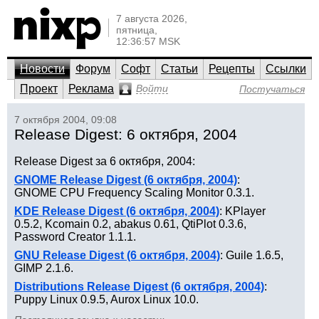
7 августа 2026,
пятница,
12:36:57 MSK
Новости
Форум
Софт
Статьи
Рецепты
Ссылки
Проект
Реклама
Войти
Постучаться
7 октября 2004, 09:08
Release Digest: 6 октября, 2004
Release Digest за 6 октября, 2004:
GNOME Release Digest (6 октября, 2004)
:
GNOME CPU Frequency Scaling Monitor 0.3.1.
KDE Release Digest (6 октября, 2004)
: KPlayer
0.5.2, Kcomain 0.2, abakus 0.61, QtiPlot 0.3.6,
Password Creator 1.1.1.
GNU Release Digest (6 октября, 2004)
: Guile 1.6.5,
GIMP 2.1.6.
Distributions Release Digest (6 октября, 2004)
:
Puppy Linux 0.9.5, Aurox Linux 10.0.