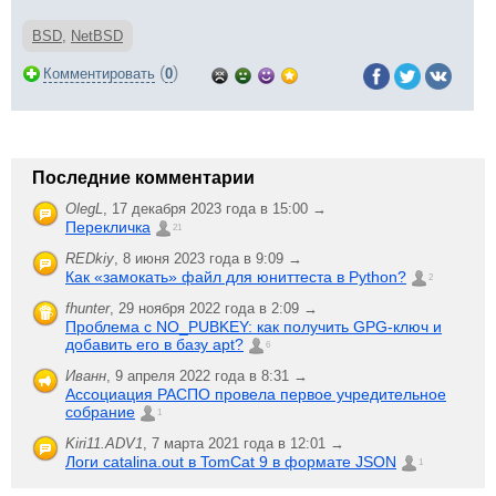
BSD
,
NetBSD
(
)
Комментировать
0
Последние комментарии
OlegL
,
17 декабря 2023 года в 15:00 →
Перекличка
21
REDkiy
,
8 июня 2023 года в 9:09 →
Как «замокать» файл для юниттеста в Python?
2
fhunter
,
29 ноября 2022 года в 2:09 →
Проблема с NO_PUBKEY: как получить GPG-ключ и
добавить его в базу apt?
6
Иванн
,
9 апреля 2022 года в 8:31 →
Ассоциация РАСПО провела первое учредительное
собрание
1
Kiri11.ADV1
,
7 марта 2021 года в 12:01 →
Логи catalina.out в TomCat 9 в формате JSON
1