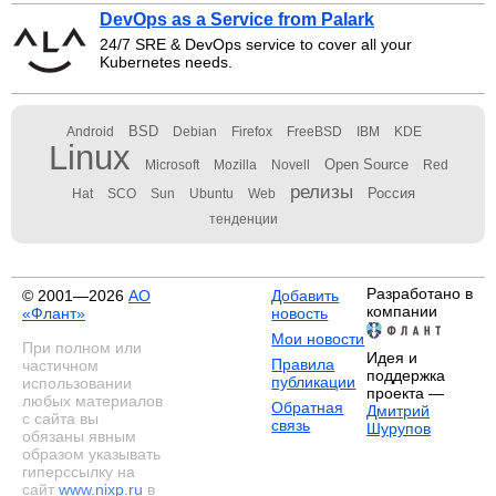
DevOps as a Service from Palark
24/7 SRE & DevOps service to cover all your
Kubernetes needs.
BSD
Android
Debian
Firefox
FreeBSD
IBM
KDE
Linux
Open Source
Microsoft
Mozilla
Novell
Red
релизы
Россия
Hat
SCO
Sun
Ubuntu
Web
тенденции
Разработано в
© 2001—2026
АО
Добавить
компании
«Флант»
новость
Мои новости
При полном или
Идея и
Правила
частичном
поддержка
публикации
использовании
проекта —
любых материалов
Обратная
Дмитрий
с сайта вы
связь
Шурупов
обязаны явным
образом указывать
гиперссылку на
сайт
www.nixp.ru
в