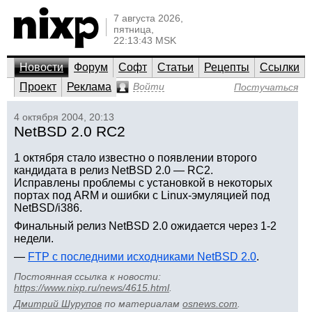
7 августа 2026,
пятница,
22:13:43 MSK
Новости
Форум
Софт
Статьи
Рецепты
Ссылки
Проект
Реклама
Войти
Постучаться
4 октября 2004, 20:13
NetBSD 2.0 RC2
1 октября стало известно о появлении второго
кандидата в релиз NetBSD 2.0 — RC2.
Исправлены проблемы с установкой в некоторых
портах под ARM и ошибки с Linux-эмуляцией под
NetBSD/i386.
Финальный релиз NetBSD 2.0 ожидается через 1-2
недели.
—
FTP с последними исходниками NetBSD 2.0
.
Постоянная ссылка к новости:
https://www.nixp.ru/news/4615.html
.
Дмитрий Шурупов
по материалам
osnews.com
.