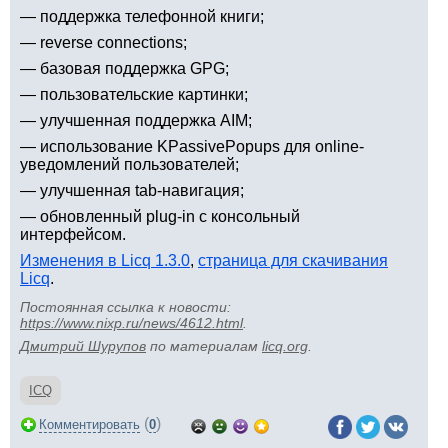
— поддержка телефонной книги;
— reverse connections;
— базовая поддержка GPG;
— пользовательские картинки;
— улучшенная поддержка AIM;
— использование KPassivePopups для online-
уведомлений пользователей;
— улучшенная tab-навигация;
— обновленный plug-in с консольный
интерфейсом.
Изменения в Licq 1.3.0
,
страница для скачивания
Licq
.
Постоянная ссылка к новости:
https://www.nixp.ru/news/4612.html
.
Дмитрий Шурупов
по материалам
licq.org
.
ICQ
(
)
Комментировать
0