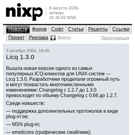
6 августа 2026,
четверг,
16:36:02 MSK
Новости
Форум
Софт
Статьи
Рецепты
Ссылки
Проект
Реклама
Войти
Постучаться
3 октября 2004, 18:45
Licq 1.3.0
Вышла новая версия одного из самых
популярных ICQ-клиентов для UNIX-систем —
Licq 1.3.0. Разработчики проделали огромный путь
и могут похвастать многочиисленными
изменениями: Changelog с 1.2.7 до 1.3.0
превосходит по объему Changelog с 0.66 до 1.2.7.
Среди новшеств:
— поддержка дополнительных протоколов в виде
plug-in’ов;
— MSN plug-in;
— emoticons (графические смайлики);