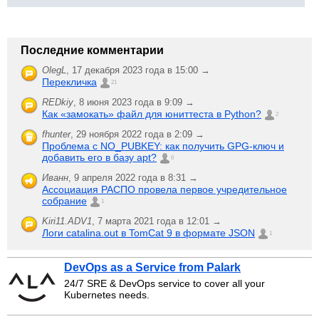
Последние комментарии
OlegL
,
17 декабря 2023 года в 15:00 →
Перекличка
21
REDkiy
,
8 июня 2023 года в 9:09 →
Как «замокать» файл для юниттеста в Python?
2
fhunter
,
29 ноября 2022 года в 2:09 →
Проблема с NO_PUBKEY: как получить GPG-ключ и
добавить его в базу apt?
6
Иванн
,
9 апреля 2022 года в 8:31 →
Ассоциация РАСПО провела первое учредительное
собрание
1
Kiri11.ADV1
,
7 марта 2021 года в 12:01 →
Логи catalina.out в TomCat 9 в формате JSON
1
DevOps as a Service from Palark
24/7 SRE & DevOps service to cover all your
Kubernetes needs.