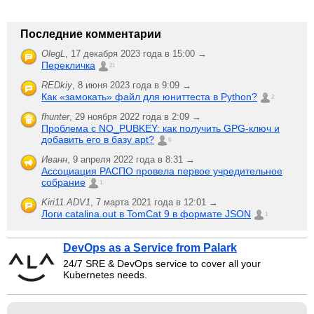
Последние комментарии
OlegL
,
17 декабря 2023 года в 15:00 →
Перекличка
21
REDkiy
,
8 июня 2023 года в 9:09 →
Как «замокать» файл для юниттеста в Python?
2
fhunter
,
29 ноября 2022 года в 2:09 →
Проблема с NO_PUBKEY: как получить GPG-ключ и
добавить его в базу apt?
6
Иванн
,
9 апреля 2022 года в 8:31 →
Ассоциация РАСПО провела первое учредительное
собрание
1
Kiri11.ADV1
,
7 марта 2021 года в 12:01 →
Логи catalina.out в TomCat 9 в формате JSON
1
DevOps as a Service from Palark
24/7 SRE & DevOps service to cover all your
Kubernetes needs.