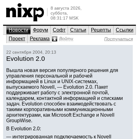
8 августа 2026,
суббота,
08:31:17 MSK
Новости
Форум
Софт
Статьи
Рецепты
Ссылки
Проект
Реклама
Войти
Постучаться
22 сентября 2004, 20:13
Evolution 2.0
Вышла новая версия популярного решения для
управления персональной и рабочей
информацией в Linux и UNIX-системах,
выпускаемого Novell, — Evolution 2.0. Пакет
поддерживает работу с электронной почтой,
календарем, контактной информацией и списками
задач. Evolution способен взаимодействовать с
такими корпоративными коммуникационными
архитектурами, как Microsoft Exchange и Novell
GroupWise.
В Evolution 2.0:
— интегрированная подключаемость к Novell