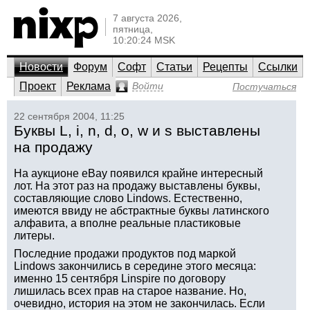
7 августа 2026,
пятница,
10:20:24 MSK
Новости
Форум
Софт
Статьи
Рецепты
Ссылки
Проект
Реклама
Войти
Постучаться
22 сентября 2004, 11:25
Буквы L, i, n, d, o, w и s выставлены
на продажу
На аукционе eBay появился крайне интересный
лот. На этот раз на продажу выставлены буквы,
составляющие слово Lindows. Естественно,
имеются ввиду не абстрактные буквы латинского
алфавита, а вполне реальные пластиковые
литеры.
Последние продажи продуктов под маркой
Lindows закончились в середине этого месяца:
именно 15 сентября Linspire по договору
лишилась всех прав на старое название. Но,
очевидно, история на этом не закончилась. Если