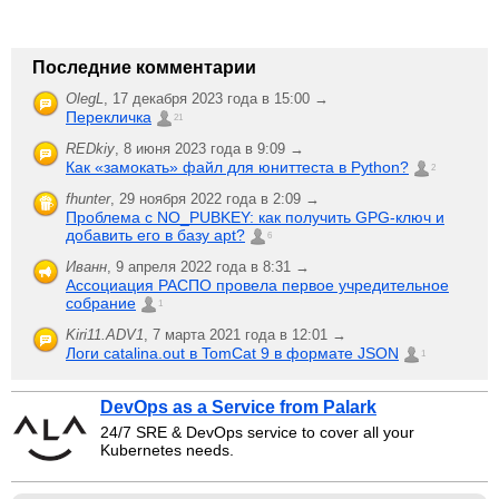
Последние комментарии
OlegL
,
17 декабря 2023 года в 15:00 →
Перекличка
21
REDkiy
,
8 июня 2023 года в 9:09 →
Как «замокать» файл для юниттеста в Python?
2
fhunter
,
29 ноября 2022 года в 2:09 →
Проблема с NO_PUBKEY: как получить GPG-ключ и
добавить его в базу apt?
6
Иванн
,
9 апреля 2022 года в 8:31 →
Ассоциация РАСПО провела первое учредительное
собрание
1
Kiri11.ADV1
,
7 марта 2021 года в 12:01 →
Логи catalina.out в TomCat 9 в формате JSON
1
DevOps as a Service from Palark
24/7 SRE & DevOps service to cover all your
Kubernetes needs.