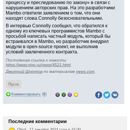
процессу и преследованию по закону» в связи с
нарушением авторских прав. На это разработчики
Mambo ответили заявлением о том, что они
находят слова Connolly безосновательными.
В интервью Connolly сообщил, что обратился к
одному из ключевых программистов Mambo с
просьбой написать частный модуль, который бы
встраивался в Mambo, но разработчик внедрил
модули в open-source проект, не выполнив
условий заключенного контракта.
Постоянная ссылка к новости:
https://www.nixp.ru/news/4521.html
.
Дмитрий Шурупов
по материалам
news.com
.
Пусто
(
)
Комментировать
0
Последние комментарии
OlegL
,
17 декабря 2023 года в 15:00 →