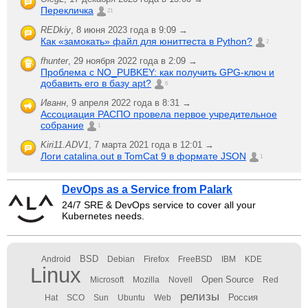
Перекличка
21
REDkiy
,
8 июня 2023 года в 9:09 →
Как «замокать» файл для юниттеста в Python?
2
fhunter
,
29 ноября 2022 года в 2:09 →
Проблема с NO_PUBKEY: как получить GPG-ключ и
добавить его в базу apt?
6
Иванн
,
9 апреля 2022 года в 8:31 →
Ассоциация РАСПО провела первое учредительное
собрание
1
Kiri11.ADV1
,
7 марта 2021 года в 12:01 →
Логи catalina.out в TomCat 9 в формате JSON
1
DevOps as a Service from Palark
24/7 SRE & DevOps service to cover all your
Kubernetes needs.
BSD
Android
Debian
Firefox
FreeBSD
IBM
KDE
Linux
Open Source
Microsoft
Mozilla
Novell
Red
релизы
Россия
Hat
SCO
Sun
Ubuntu
Web