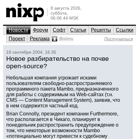
8 августа 2026,
суббота,
06:06:44 MSK
Новости
Форум
Софт
Статьи
Рецепты
Ссылки
Проект
Реклама
Войти
Постучаться
18 сентября 2004, 16:35
Новое разбирательство на почве
open-source?
Небольшая компания угрожает исками
пользователям свободно-распространяемого
программного пакета Mambo, предназначенного
для работы с содержимым на Web-сайтах (т.н.
CMS — Content Management System), заявив, что
в нем содержится частный код.
Brian Connolly, президент компании Furthermore,
что располагается в Чикаго, планирует в
понедельник распространить предупреждение о
том, что некоторые возможности Mambo
«потенциально могут привести к судебному