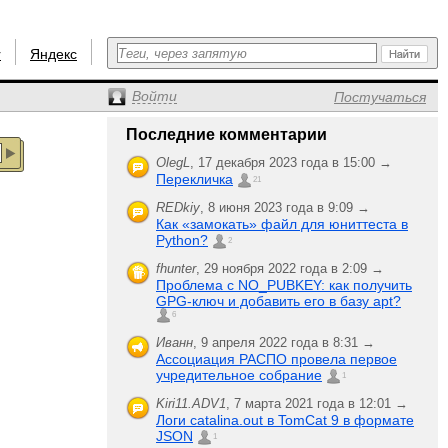
r
Яндекс
Войти
Постучаться
Последние комментарии
OlegL
,
17 декабря 2023 года в 15:00 →
Перекличка
21
REDkiy
,
8 июня 2023 года в 9:09 →
Как «замокать» файл для юниттеста в
Python?
2
fhunter
,
29 ноября 2022 года в 2:09 →
Проблема с NO_PUBKEY: как получить
GPG-ключ и добавить его в базу apt?
6
Иванн
,
9 апреля 2022 года в 8:31 →
Ассоциация РАСПО провела первое
учредительное собрание
1
Kiri11.ADV1
,
7 марта 2021 года в 12:01 →
Логи catalina.out в TomCat 9 в формате
JSON
1