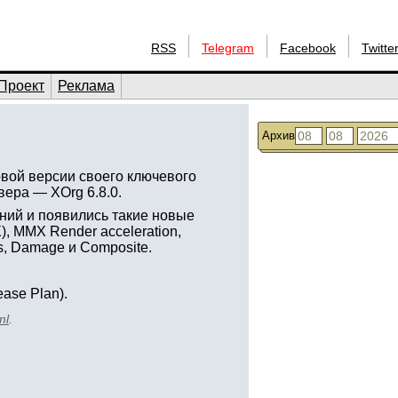
RSS
Telegram
Facebook
Twitte
Проект
Реклама
Архив
овой версии своего ключевого
ера — XOrg 6.8.0.
ний и появились такие новые
), MMX Render acceleration,
es, Damage и Composite.
ase Plan).
ml
.