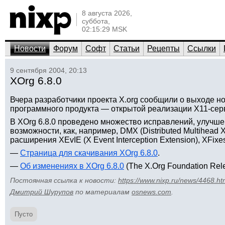
8 августа 2026,
суббота,
02:15:29 MSK
Новости
Форум
Софт
Статьи
Рецепты
Ссылки
9 сентября 2004, 20:13
XOrg 6.8.0
Вчера разработчики проекта X.org сообщили о выходе н
программного продукта — открытой реализации X11-серв
В XOrg 6.8.0 проведено множество исправлений, улучше
возможности, как, например, DMX (Distributed Multihead X
расширения XEvIE (X Event Interception Extension), XFix
—
Страница для скачивания XOrg 6.8.0
.
—
Об изменениях в XOrg 6.8.0
(The X.Org Foundation Rele
Постоянная ссылка к новости:
https://www.nixp.ru/news/4468.ht
Дмитрий Шурупов
по материалам
osnews.com
.
Пусто