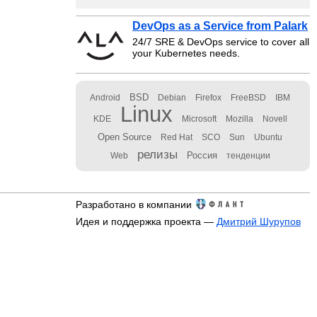
DevOps as a Service from Palark
24/7 SRE & DevOps service to cover all
your Kubernetes needs.
BSD
Android
Debian
Firefox
FreeBSD
IBM
Linux
KDE
Microsoft
Mozilla
Novell
Open Source
Red Hat
SCO
Sun
Ubuntu
релизы
Россия
Web
тенденции
Разработано в компании
Идея и поддержка проекта —
Дмитрий Шурупов