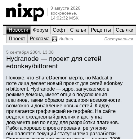
9 августа 2026,
воскресенье,
14:02:32 MSK
Новости
Форум
Софт
Статьи
Рецепты
Ссылки
Проект
Реклама
Войти
Постучаться
5 сентября 2004, 13:08
Hydranode — проект для сетей
edonkey/bittorent
Похоже, что ShareDaemon мертв, но Madcat в
поте лица делает новый проект для сетей edonkey
и bittorent. Hydranode — ядро, запускаемое в
режиме демона, имеет опцию подключения
плагинов, таким образом расширяя возможности,
возможно и добавление новых сетей. К ядру
прилагается графический интерфейс. На сайте
ведется ежедневный дневник и доступна
документация по ядру, для разработки плагинов.
Работа хорошо спроектирована, регулярно
обновляется текущий статус и тема разработки.