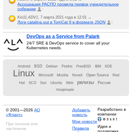
Ассоциация РАСПО провела первое учредительное
собрание
1
Kiri11.ADV1
,
7 марта 2021 года в 12:01 →
Логи catalina.out в TomCat 9 в формате JSON
1
DevOps as a Service from Palark
24/7 SRE & DevOps service to cover all your
Kubernetes needs.
BSD
Android
Debian
Firefox
FreeBSD
IBM
KDE
Linux
Open Source
Microsoft
Mozilla
Novell
Red
релизы
Россия
Hat
SCO
Sun
Ubuntu
Web
тенденции
Разработано в
© 2001—2026
АО
Добавить
компании
«Флант»
новость
Мои новости
При полном или
Идея и
Правила
частичном
поддержка