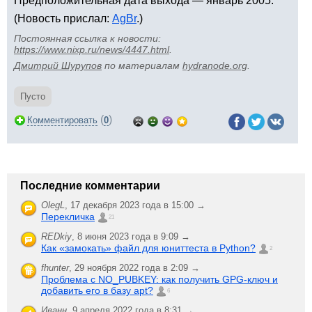
Предположительная дата выхода — январь 2005.
(Новость прислал:
AgBr
.)
Постоянная ссылка к новости:
https://www.nixp.ru/news/4447.html
.
Дмитрий Шурупов
по материалам
hydranode.org
.
Пусто
(
)
Комментировать
0
Последние комментарии
OlegL
,
17 декабря 2023 года в 15:00 →
Перекличка
21
REDkiy
,
8 июня 2023 года в 9:09 →
Как «замокать» файл для юниттеста в Python?
2
fhunter
,
29 ноября 2022 года в 2:09 →
Проблема с NO_PUBKEY: как получить GPG-ключ и
добавить его в базу apt?
6
Иванн
,
9 апреля 2022 года в 8:31 →