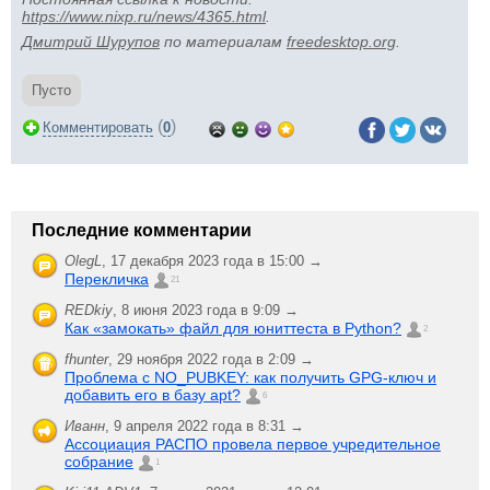
https://www.nixp.ru/news/4365.html
.
Дмитрий Шурупов
по материалам
freedesktop.org
.
Пусто
(
)
Комментировать
0
Последние комментарии
OlegL
,
17 декабря 2023 года в 15:00 →
Перекличка
21
REDkiy
,
8 июня 2023 года в 9:09 →
Как «замокать» файл для юниттеста в Python?
2
fhunter
,
29 ноября 2022 года в 2:09 →
Проблема с NO_PUBKEY: как получить GPG-ключ и
добавить его в базу apt?
6
Иванн
,
9 апреля 2022 года в 8:31 →
Ассоциация РАСПО провела первое учредительное
собрание
1