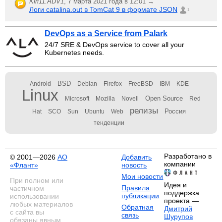
Kiri11.ADV1
,
7 марта 2021 года в 12:01 →
Логи catalina.out в TomCat 9 в формате JSON
1
DevOps as a Service from Palark
24/7 SRE & DevOps service to cover all your
Kubernetes needs.
BSD
Android
Debian
Firefox
FreeBSD
IBM
KDE
Linux
Open Source
Microsoft
Mozilla
Novell
Red
релизы
Россия
Hat
SCO
Sun
Ubuntu
Web
тенденции
Разработано в
© 2001—2026
АО
Добавить
компании
«Флант»
новость
Мои новости
При полном или
Идея и
Правила
частичном
поддержка
публикации
использовании
проекта —
любых материалов
Обратная
Дмитрий
с сайта вы
связь
Шурупов
обязаны явным