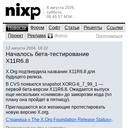
8 августа 2026,
суббота,
08:45:57 MSK
Новости
Форум
Софт
Статьи
Рецепты
Ссылки
Проект
Реклама
Войти
Постучаться
12 августа 2004, 18:22
Началось бета-тестирование
X11R6.8
X.Org подтвердила название X11R6.8 для
будущего релиза.
В CVS появился snapshot XORG-6_7_99_1 —
первой бета-версии X11R6.8. Ожидается выпуск
еще нескольких «снимков» до заморозки кода (пл
плану она пройдет в пятницу).
Приглашаются все желающие протестировать
новую версию X.org.
Страница « The X.Org Foundation Release Status»
.
Постоянная ссылка к новости: