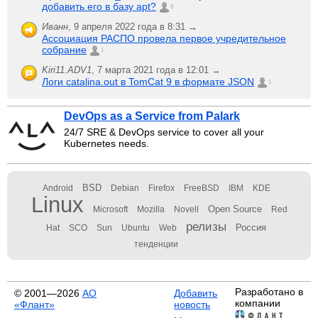
добавить его в базу apt?
6
Иванн
,
9 апреля 2022 года в 8:31 →
Ассоциация РАСПО провела первое учредительное
собрание
1
Kiri11.ADV1
,
7 марта 2021 года в 12:01 →
Логи catalina.out в TomCat 9 в формате JSON
1
DevOps as a Service from Palark
24/7 SRE & DevOps service to cover all your
Kubernetes needs.
BSD
Android
Debian
Firefox
FreeBSD
IBM
KDE
Linux
Open Source
Microsoft
Mozilla
Novell
Red
релизы
Россия
Hat
SCO
Sun
Ubuntu
Web
тенденции
Разработано в
© 2001—2026
АО
Добавить
компании
«Флант»
новость