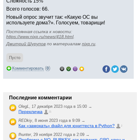
Сложность 15%
Всего голосов: 66.
Новый опрос звучит так: «Какую ОС вы
используете дома?». Голосуем, товарищи!
Постоянная ссылка к новости:
https://www.nixp.ru/news/418.html
.
Дмитрий Шурупов
по материалам
nixp.ru
.
Пусто
(
)
Комментировать
0
Последние комментарии
OlegL
,
17 декабря 2023 года в 15:00 →
Перекличка
21
REDkiy
,
8 июня 2023 года в 9:09 →
Как «замокать» файл для юниттеста в Python?
2
fhunter
,
29 ноября 2022 года в 2:09 →
Проблема с NO_PUBKEY: как получить GPG-ключ и