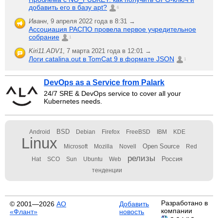
добавить его в базу apt?
6
Иванн
,
9 апреля 2022 года в 8:31 →
Ассоциация РАСПО провела первое учредительное
собрание
1
Kiri11.ADV1
,
7 марта 2021 года в 12:01 →
Логи catalina.out в TomCat 9 в формате JSON
1
DevOps as a Service from Palark
24/7 SRE & DevOps service to cover all your
Kubernetes needs.
BSD
Android
Debian
Firefox
FreeBSD
IBM
KDE
Linux
Open Source
Microsoft
Mozilla
Novell
Red
релизы
Россия
Hat
SCO
Sun
Ubuntu
Web
тенденции
Разработано в
© 2001—2026
АО
Добавить
компании
«Флант»
новость