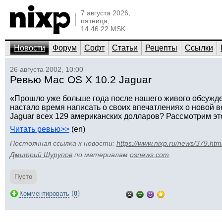
7 августа 2026,
пятница,
14:46:22 MSK
Новости
Форум
Софт
Статьи
Рецепты
Ссылки
26 августа 2002, 10:00
Ревью Mac OS X 10.2 Jaguar
«Прошло уже больше года после нашего живого обсужде
настало время написать о своих впечатлениях о новой ве
Jaguar всех 129 американских долларов? Рассмотрим э
Читать ревью>>
(en)
Постоянная ссылка к новости:
https://www.nixp.ru/news/379.htm
Дмитрий Шурупов
по материалам
osnews.com
.
Пусто
(
)
Комментировать
0