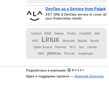
DevOps as a Service from Palark
24/7 SRE & DevOps service to cover all
your Kubernetes needs.
BSD
Android
Debian
Firefox
FreeBSD
IBM
Linux
KDE
Microsoft
Mozilla
Novell
Open Source
Red Hat
SCO
Sun
Ubuntu
релизы
Россия
Web
тенденции
Разработано в компании
Идея и поддержка проекта —
Дмитрий Шурупов