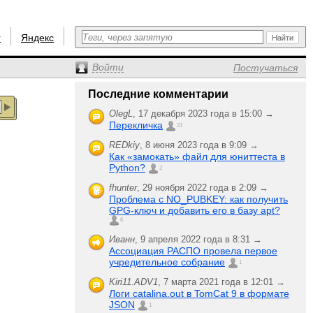
r
Яндекс
Войти
Постучаться
Последние комментарии
OlegL
,
17 декабря 2023 года в 15:00 →
Перекличка
21
REDkiy
,
8 июня 2023 года в 9:09 →
Как «замокать» файл для юниттеста в
Python?
2
fhunter
,
29 ноября 2022 года в 2:09 →
Проблема с NO_PUBKEY: как получить
GPG-ключ и добавить его в базу apt?
6
Иванн
,
9 апреля 2022 года в 8:31 →
Ассоциация РАСПО провела первое
учредительное собрание
1
Kiri11.ADV1
,
7 марта 2021 года в 12:01 →
Логи catalina.out в TomCat 9 в формате
JSON
1